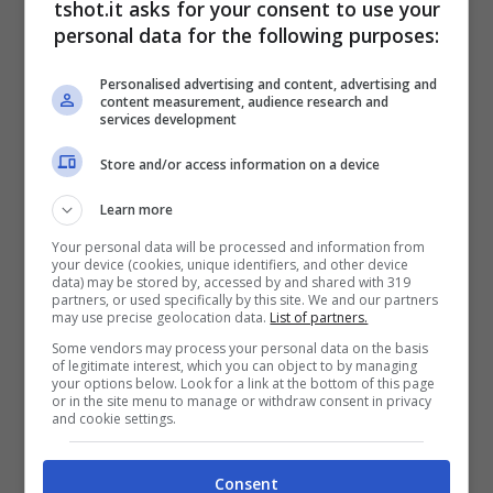
tshot.it asks for your consent to use your
personal data for the following purposes:
La Juve ha subito pensato che Weah
potesse essere
il miglior sostituto
Personalised advertising and content, advertising and
content measurement, audience research and
possibile per Juan Cuadrado
e la trattativa,
services development
da quel momento in poi, ha preso corpo.
Store and/or access information on a device
L’esterno statunitense era ovviamente
Learn more
richiesto anche da altri club, ma Badou
Your personal data will be processed and information from
your device (cookies, unique identifiers, and other device
Sambagué precisa che il giocatore ha voluto
data) may be stored by, accessed by and shared with 319
partners, or used specifically by this site. We and our partners
sempre e solo la Juventus.
may use precise geolocation data.
List of partners.
Some vendors may process your personal data on the basis
of legitimate interest, which you can object to by managing
your options below. Look for a link at the bottom of this page
Weah ha voluto solo la
or in the site menu to manage or withdraw consent in privacy
and cookie settings.
Juve: rifiutati Atletico e
Consent