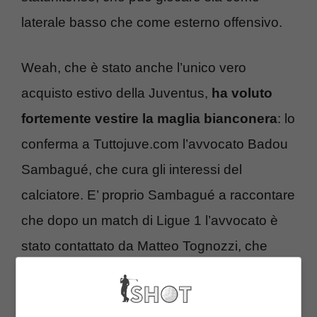
laterale basso che come esterno offensivo.
Weah, che è stato anche l’unico vero
acquisto estivo della Juventus,
ha voluto
fortemente vestire la maglia bianconera
: lo
conferma a Tuttojuve.com l’avvocato Badou
Sambagué, che cura gli interessi del
calciatore. E’ proprio Sambagué a raccontare
che dopo un match di Ligue 1 l’avvocato è
stato contattato da Matteo Tognozzi, che
aveva gradito la prova del figlio del grande
George Weah.