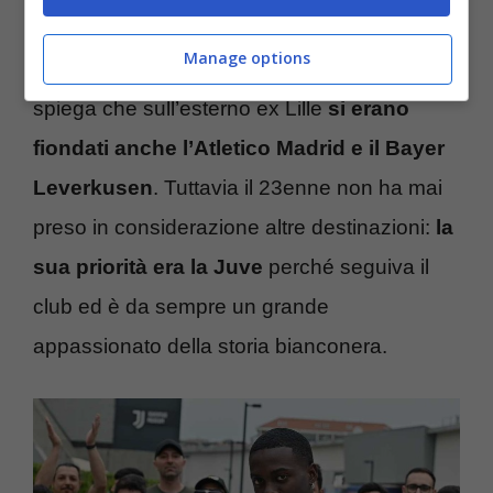
Leverkusen
Manage options
L’avvocato che cura gli interessi di Weah
spiega che sull’esterno ex Lille
si erano
fiondati anche l’Atletico Madrid e il Bayer
Leverkusen
. Tuttavia il 23enne non ha mai
preso in considerazione altre destinazioni:
la
sua priorità era la Juve
perché seguiva il
club ed è da sempre un grande
appassionato della storia bianconera.