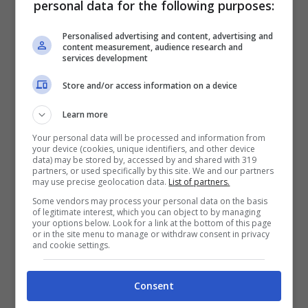
personal data for the following purposes:
trema: assalto di
Personalised advertising and content, advertising and
content measurement, audience research and
due big di Premier
services development
Store and/or access information on a device
Ottobre 27, 2023
Learn more
Cristiano Giuntoli trema in casa
Your personal data will be processed and information from
your device (cookies, unique identifiers, and other device
Juve: due big di Premier League
data) may be stored by, accessed by and shared with 319
partners, or used specifically by this site. We and our partners
sono pronte all’assalto per arrivare
may use precise geolocation data.
List of partners.
Some vendors may process your personal data on the basis
alla giovane promessa bianconera
of legitimate interest, which you can object to by managing
your options below. Look for a link at the bottom of this page
Cristiano ...
or in the site menu to manage or withdraw consent in privacy
and cookie settings.
Leggi Tutto
Consent