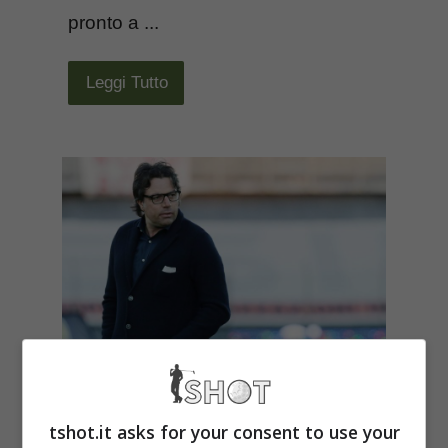
pronto a ...
Leggi Tutto
Juve, Giuntoli
tshot.it asks for your consent to use your