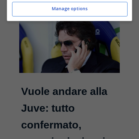
Manage options
Vuole andare alla
Juve: tutto
confermato,