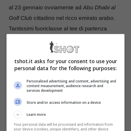
al 23 gennaio ovviamente ad
Abu Dhabi al
Golf Club
cittadino nel ricco emirato arabo.
Tantissimi fuoriclasse al tee di partenza
compreso il numero uno in europa, il tedesco
Martin Kaymer
e il leader mondiale
Lee
Westwood
. Andiamo a scoprire la lista dei
tshot.it asks for your consent to use your
personal data for the following purposes:
partenti e diamo anche un’occhiata a quel
che succede oltreoceano negli States con il
Personalised advertising and content, advertising and
content measurement, audience research and
services development
PGA Tour.
Store and/or access information on a device
Francesco
e
Edoardo Molinari
,
Matteo
Learn more
Manassero per i colori azzurri
, ma anche i
Your personal data will be processed and information from
your device (cookies, unique identifiers, and other device