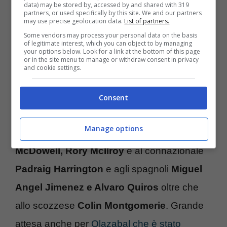
britannici
Lee Westwood, Ian Poulter e
data) may be stored by, accessed by and shared with 319
partners, or used specifically by this site. We and our partners
may use precise geolocation data.
List of partners.
Paul Casey
,
Il tedesco campione uscente
Some vendors may process your personal data on the basis
Martin Kaymer
, l’americano
Phil Mickelson
, i
of legitimate interest, which you can object to by managing
your options below. Look for a link at the bottom of this page
sudafricani
Louis Oosthuizen, Retief
or in the site menu to manage or withdraw consent in privacy
and cookie settings.
Goosen
e
Charl Schwartzel
, che ha
appena vinto in
Sud Africa
.
Consent
Manage options
Occhio ai due nord irlandesi
Graeme
McDowell, Rory McIlroy
e al connazionale
Padraig Harrington
e agli spagnoli
Miguel
Angel Jimenez e Alvaro Quiros
oltre che
allo scozzese
Colin Montgomerie
. Grande
attesa anche per
Olazabal che è stato