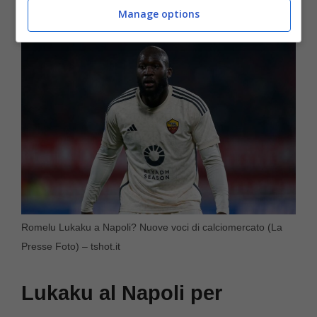
Manage options
Romelu Lukaku a Napoli? Nuove voci di calciomercato (La
Presse Foto) – tshot.it
Lukaku al Napoli per