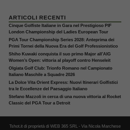
ARTICOLI RECENTI
Cinque Golfiste Italiane in Gara nel Prestigioso PIF
London Championship del Ladies European Tour
PGA Tour Championship Series 2028: Anteprima dei
Primi Tornei della Nuova Era del Golf Professionistico
Shiho Kuwaki conquista il suo primo Major all’AIG
Women’s Open: vittoria al playoff contro Henseleit
Olgiata Golf Club: Trionfo Romano nel Campionato
Italiano Maschile a Squadre 2026
La Dolce Vita Orient Express: Nuovi Itinerari Golfistici
tra le Eccellenze del Paesaggio Italiano
Stefano Mazzoli in cerca di una nuova vittoria al Rocket
Classic del PGA Tour a Detroit
Tshot.it di proprietà di WEB 365 SRL - Via Nicola Marchese