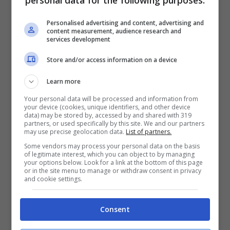
che sta già cercando un’altra pretendente in
Personalised advertising and content, advertising and
Serie A. Nelle ultime ore è uscita fuori una
content measurement, audience research and
services development
nuova voce che riguarda la prossima
Store and/or access information on a device
squadra del bomber ex Inter, che potrebbe
Learn more
proseguire la sua esperienza nel campionato
Your personal data will be processed and information from
italiano con la maglia di un altro club.
your device (cookies, unique identifiers, and other device
data) may be stored by, accessed by and shared with 319
partners, or used specifically by this site. We and our partners
may use precise geolocation data.
List of partners.
Secondo quanto riportato da
Sky Sport
, i
Some vendors may process your personal data on the basis
dirigenti inglesi avrebbero proposto a
De
of legitimate interest, which you can object to by managing
your options below. Look for a link at the bottom of this page
or in the site menu to manage or withdraw consent in privacy
Laurentiis di portare a Napoli Lukaku
ed
and cookie settings.
inserirlo dell’affare Osimhen-Chelsea. Il belga
Consent
può essere una delle contropartite per il
bomber nigeriano.