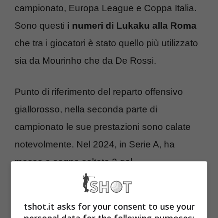
campionato, Europa League e Coppa Italia.
Sono questi
i numeri di Lukaku alla Roma
che tra i giocatori è stato quello più utilizzato
sia da Mourinho che da De Rossi.
Punto di riferimento del reparto offensivo
giallorosso, nella seconda parte di
campionato le sue prestazioni sono calate
notevolmente. Nel 2024, in Serie A, ha
messo a segno soltato 3 gol.
Il
futuro di Lukaku
resta un’incognita. Il
tshot.it asks for your consent to use your
giocatore a fine stagione tornerà al Chelsea
personal data for the following purposes: