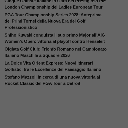
Cinque Golfiste Italiane in Gara nel Prestigioso PIF
London Championship del Ladies European Tour
PGA Tour Championship Series 2028: Anteprima
dei Primi Tornei della Nuova Era del Golf
Professionistico
Shiho Kuwaki conquista il suo primo Major all’AIG
Women’s Open: vittoria al playoff contro Henseleit
Olgiata Golf Club: Trionfo Romano nel Campionato
Italiano Maschile a Squadre 2026
La Dolce Vita Orient Express: Nuovi Itinerari
Golfistici tra le Eccellenze del Paesaggio Italiano
Stefano Mazzoli in cerca di una nuova vittoria al
Rocket Classic del PGA Tour a Detroit