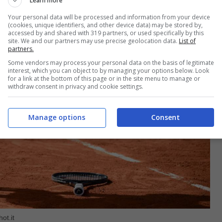
Learn more
Your personal data will be processed and information from your device
(cookies, unique identifiers, and other device data) may be stored by,
accessed by and shared with 319 partners, or used specifically by this
site. We and our partners may use precise geolocation data.
List of
partners.
Some vendors may process your personal data on the basis of legitimate
interest, which you can object to by managing your options below. Look
for a link at the bottom of this page or in the site menu to manage or
withdraw consent in privacy and cookie settings.
Manage options
Consent
hot.it