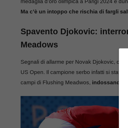
medaglia d’oro olimpica a Parigi 2024 e dun
Ma c’è un intoppo che rischia di fargli 
Spavento Djokovic: interro
Meadows
Segnali di allarme per Novak Djokovic, che i
US Open. Il campione serbo infatti si stava
campi di Flushing Meadwos,
indossando pe