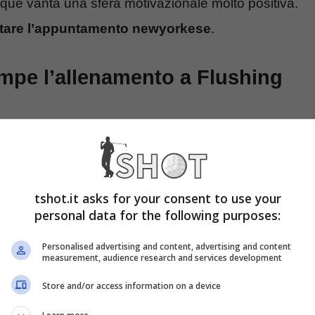
que vanta una sfera motivazionale molto positiva.
saltare l’appuntamento newyorkese
.
mpe l’allenamento a Flushing
n questi giorni dovrebbe preparare il debutto agli
 allenando con lo sparring partner Holger Rune sui
tshot.it asks for your consent to use your
rò un evidente tutore al ginocchio
.
personal data for the following purposes:
Personalised advertising and content, advertising and content
measurement, audience research and services development
Store and/or access information on a device