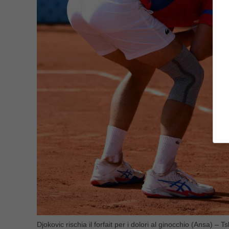
Djokovic rischia il forfait per i dolori al ginocchio (Ansa) – Ts