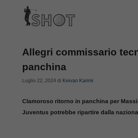
Vai
al
contenuto
Allegri commissario tecn
panchina
Luglio 22, 2024
di
Keivan Karimi
Clamoroso ritorno in panchina per Massimi
Juventus potrebbe ripartire dalla naziona