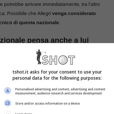
e potrebbe arrivare immediatamente, tra l’altro
ca. Possibile che Allegri
venga considerato
ecnico di questa nazionale
.
azionale pensa anche a lui
to nella rosa di nomi per la guida tecnica della
sta di Euro 2024, sconfitta dalla Spagna dopo un
tshot.it asks for your consent to use your
 ha il bisogno di trovare un nuovo CT.
Infatti
personal data for the following purposes:
sioni
, dopo ben 8 anni di incarico.
Personalised advertising and content, advertising and content
measurement, audience research and services development
Store and/or access information on a device