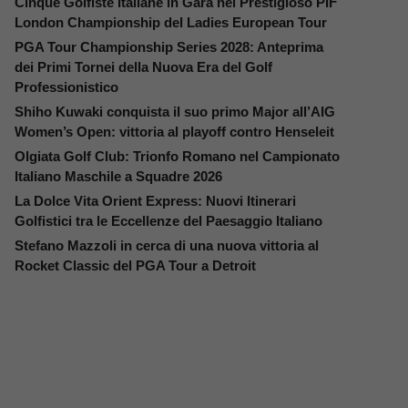
Cinque Golfiste Italiane in Gara nel Prestigioso PIF
London Championship del Ladies European Tour
PGA Tour Championship Series 2028: Anteprima
dei Primi Tornei della Nuova Era del Golf
Professionistico
Shiho Kuwaki conquista il suo primo Major all’AIG
Women’s Open: vittoria al playoff contro Henseleit
Olgiata Golf Club: Trionfo Romano nel Campionato
Italiano Maschile a Squadre 2026
La Dolce Vita Orient Express: Nuovi Itinerari
Golfistici tra le Eccellenze del Paesaggio Italiano
Stefano Mazzoli in cerca di una nuova vittoria al
Rocket Classic del PGA Tour a Detroit