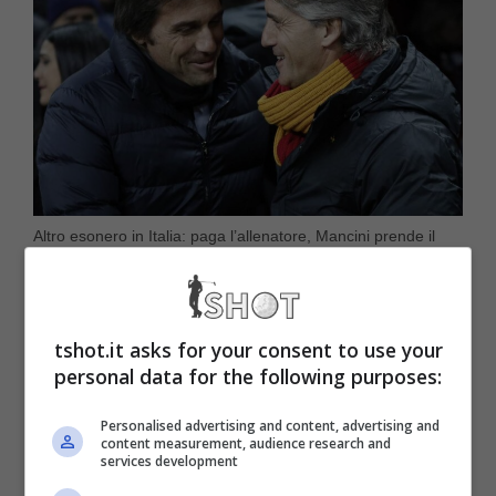
Altro esonero in Italia: paga l’allenatore, Mancini prende il
suo posto (Ansa foto) – tshot.it
In questo momento sono in corso riflessioni
tshot.it asks for your consent to use your
dopo quello che è accaduto, perché c’è chi si
personal data for the following purposes:
aspetta le
dimissioni ma alla fine può
Personalised advertising and content, advertising and
content measurement, audience research and
arrivare l’esonero
che potrebbe essere
services development
adottato dalla società che farebbe fuori