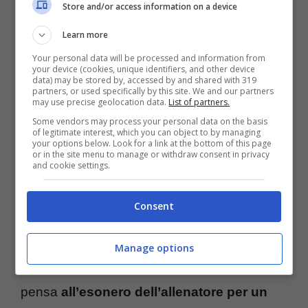
Store and/or access information on a device
l’allenatore per provare a cambiare e cercare
Learn more
una svolta immediata già dopo la sosta
Your personal data will be processed and information from
your device (cookies, unique identifiers, and other device
Nazionali.
data) may be stored by, accessed by and shared with 319
partners, or used specifically by this site. We and our partners
may use precise geolocation data.
List of partners.
Esonero in Serie A:
Some vendors may process your personal data on the basis
of legitimate interest, which you can object to by managing
your options below. Look for a link at the bottom of this page
chiamano Roberto Mancini
or in the site menu to manage or withdraw consent in privacy
and cookie settings.
Tanti i nomi dei migliori allenatori liberi e in
Consent
attesa di un nuovo progetto da andare ad
affrontare, ma tra le possibile scelte ora ci
Manage options
sarebbe quella da parte della società che
pensa
all’esonero dell’allenatore per un