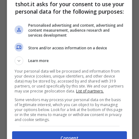
tshot.it asks for your consent to use your
personal data for the following purposes:
In questi giorni di prove, la Honda sta avendo
Personalised advertising and content, advertising and
delle difficoltà ma ha già messo in conto un
content measurement, audience research and
services development
periodo in più di rodaggio per ripartire con
Store and/or access information on a device
tutta calma. La scuderia è pronta a cambiare
molto, un altro movimento fa discutere come
Learn more
Your personal data will be processed and information from
riporta anche
Motorsport
. L’intenzione dei
your device (cookies, unique identifiers, and other device
data) may be stored by, accessed by and shared with 319
giapponesi è di tornare alla vittoria e
partners, or used specifically by this site. We and our partners
may use precise geolocation data.
List of partners.
vorranno fare ciò con un cambio radicale: un
Some vendors may process your personal data on the basis
of legitimate interest, which you can object to by managing
leader come Tetsuhiro Kuwata lascia la Moto
your options below. Look for a link at the bottom of this page
or in the site menu to manage or withdraw consent in privacy
Gp e sarà
ricollocato nell’area automobili
.
and cookie settings.
Consent