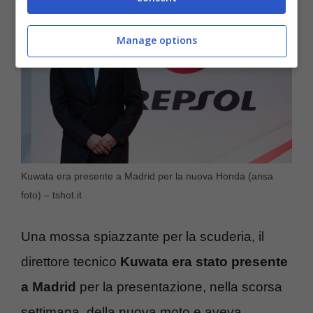
Manage options
Kuwata era presente a Madrid per la nuova Honda (ansa
foto) – tshot.it
Una mossa spiazzante per la scuderia, il
direttore tecnico
Kuwata era stato presente
a Madrid
per la presentazione, nella scorsa
settimana, della nuova moto e aveva