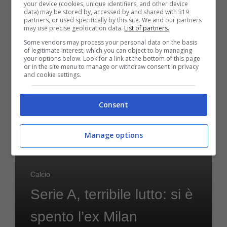
your device (cookies, unique identifiers, and other device
data) may be stored by, accessed by and shared with 319
partners, or used specifically by this site. We and our partners
may use precise geolocation data.
List of partners.
Marzo 28, 2024
Some vendors may process your personal data on the basis
of legitimate interest, which you can object to by managing
your options below. Look for a link at the bottom of this page
or in the site menu to manage or withdraw consent in privacy
and cookie settings.
Consent
Manage options
Calcio
Serie A, terribile lutto: si è
spento l’ex Milan