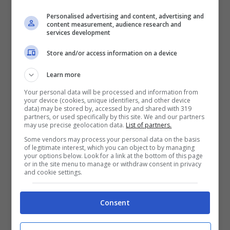
più prestigiosa appartenente al mondo del
Personalised advertising and content, advertising and
content measurement, audience research and
tennis.
services development
Store and/or access information on a device
Coppa Davis, lo hanno fatto
Learn more
fuori: il numero uno non ci
Your personal data will be processed and information from
your device (cookies, unique identifiers, and other device
sarà
data) may be stored by, accessed by and shared with 319
partners, or used specifically by this site. We and our partners
may use precise geolocation data.
List of partners.
Some vendors may process your personal data on the basis
Se gli amanti di questo sport hanno potuto
of legitimate interest, which you can object to by managing
your options below. Look for a link at the bottom of this page
tirare un sospiro di sollievo per il ritorno di
or in the site menu to manage or withdraw consent in privacy
and cookie settings.
Jannik Sinner, dapprima alle prese con una
brutta tonsillite, hanno però mandato già un
Consent
boccone amaro quando hanno saputo