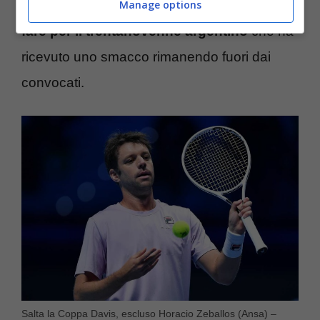
dell’assenza di Horacio Zeballos.
Niente da
Manage options
fare per il trentanovenne argentino
che ha
ricevuto uno smacco rimanendo fuori dai
convocati.
Salta la Coppa Davis, escluso Horacio Zeballos (Ansa) –