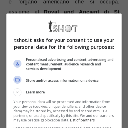
è l’organo americano che si occupa,
assieme al
Royal and Ancient di St
Andrews
, di gestire le Regole del Golf ed
anche tutti i parametri in merito di
tshot.it asks for your consent to use your
attrezzatura.
personal data for the following purposes:
Personalised advertising and content, advertising and
A dire il vero su
Facebook
è anche apparso
content measurement, audience research and
services development
un comunicato ufficiale di Blaine Konow che
Store and/or access information on a device
afferma di aver ricevuto, il 14 settembre
2011, l’approvazione all’
uso di tag RFID in
Learn more
un bastone da golf
.
Your personal data will be processed and information from
your device (cookies, unique identifiers, and other device
data) may be stored by, accessed by and shared with 319
partners, or used specifically by this site. We and our partners
may use precise geolocation data.
List of partners.
L’uso di questi dispositivi, secondo Blaine,