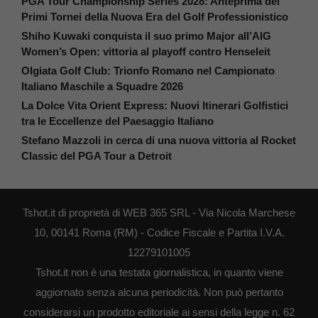
PGA Tour Championship Series 2028: Anteprima dei
Primi Tornei della Nuova Era del Golf Professionistico
Shiho Kuwaki conquista il suo primo Major all’AIG
Women’s Open: vittoria al playoff contro Henseleit
Olgiata Golf Club: Trionfo Romano nel Campionato
Italiano Maschile a Squadre 2026
La Dolce Vita Orient Express: Nuovi Itinerari Golfistici
tra le Eccellenze del Paesaggio Italiano
Stefano Mazzoli in cerca di una nuova vittoria al Rocket
Classic del PGA Tour a Detroit
Tshot.it di proprietà di WEB 365 SRL - Via Nicola Marchese
10, 00141 Roma (RM) - Codice Fiscale e Partita I.V.A.
12279101005
Tshot.it non è una testata giornalistica, in quanto viene
aggiornato senza alcuna periodicità. Non può pertanto
considerarsi un prodotto editoriale ai sensi della legge n. 62