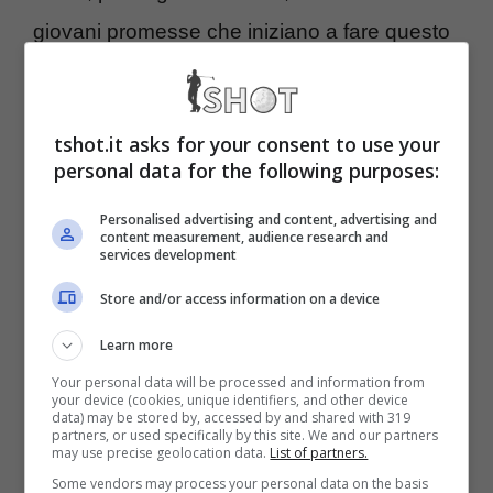
giovani promesse che iniziano a fare questo
sport.
tshot.it asks for your consent to use your
Valentino Rossi, il tuo team
personal data for the following purposes:
sarà satellite della Ducati
Personalised advertising and content, advertising and
content measurement, audience research and
services development
L’annuncio era nell’aria da tempo, gli
Store and/or access information on a device
osservatori più attenti aspettavano soltanto
che diventasse ufficiale. La VR46 ha
Learn more
Your personal data will be processed and information from
ottenuto
la terza moto ufficiale
e il posto nel
your device (cookies, unique identifiers, and other device
data) may be stored by, accessed by and shared with 319
team Prima Pramac, a partire dal 2025.
partners, or used specifically by this site. We and our partners
may use precise geolocation data.
List of partners.
Questo vuol dire che
il team di Valentino
Some vendors may process your personal data on the basis