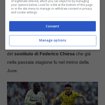
of legitimate interest, which you can object to by managing
your options below. Look for a link at the bottom of this page
or in the site menu to manage or withdraw consent in privacy
A riferire la pazzesca indiscrezione è Luca
and cookie settings.
Momblano, noto giornalista che a
Consent
‘Juventibus’ ha tracciato la strada per un
grandissimo colpo in attacco da parte della
Manage options
dirigenza bianconera. Si parla, a conti fatti,
del
sostituto di Federico Chiesa
che già
nella passata stagione fu nel mirino della
Juve.