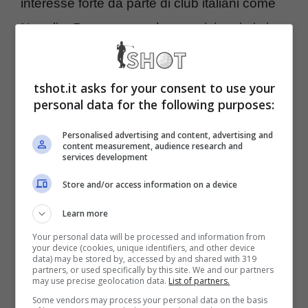
interesse forte da parte di club italiani come
Napoli e Roma ma anche esteri, in primis in
Premier League.
tshot.it asks for your consent to use your
Ed è
proprio dalla Premier League che si
personal data for the following purposes:
sta facendo largo un’ipotesi pazzesca
che
Personalised advertising and content, advertising and
potrebbe divenire realtà ben prima
content measurement, audience research and
services development
dell’eventuale arrivo a Torino del gioiello
Store and/or access information on a device
dell’Atalanta Teun Koopmeiners, nel mirino di
Learn more
Giuntoli sin dalla scorsa estate.
Your personal data will be processed and information from
your device (cookies, unique identifiers, and other device
data) may be stored by, accessed by and shared with 319
Via Chiesa, ecco il super
partners, or used specifically by this site. We and our partners
may use precise geolocation data.
List of partners.
colpo: arriva dalla Premier
Some vendors may process your personal data on the basis