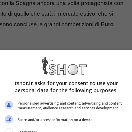
on la Spagna ancora una volta protagonista con
nto di quello che sarà il mercato estivo, che si
 sono concluse le grandi competizioni di
Euro
no ora la possibilità di
firma di Nico Williams
rn Monaco e Barcellona
che hanno intenzione di
 farlo approdare definitivamente in un nuovo club.
tshot.it asks for your consent to use your
personal data for the following purposes:
o in queste ore, dopo la vittoria della
Spagna
di
Personalised advertising and content, advertising and content
cato estivo e ci sono delle novità molto importanti
measurement, audience research and services development
rossima destinazione di
Nico Williams pronto a
Store and/or access information on a device
.