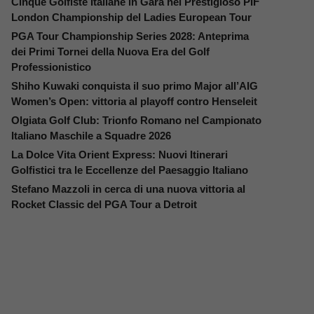
Cinque Golfiste Italiane in Gara nel Prestigioso PIF
London Championship del Ladies European Tour
PGA Tour Championship Series 2028: Anteprima
dei Primi Tornei della Nuova Era del Golf
Professionistico
Shiho Kuwaki conquista il suo primo Major all’AIG
Women’s Open: vittoria al playoff contro Henseleit
Olgiata Golf Club: Trionfo Romano nel Campionato
Italiano Maschile a Squadre 2026
La Dolce Vita Orient Express: Nuovi Itinerari
Golfistici tra le Eccellenze del Paesaggio Italiano
Stefano Mazzoli in cerca di una nuova vittoria al
Rocket Classic del PGA Tour a Detroit