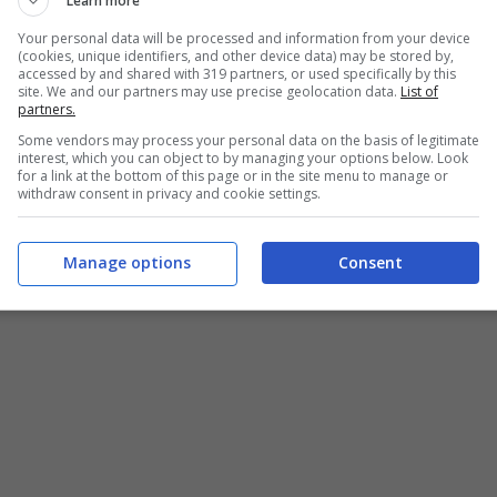
Learn more
Your personal data will be processed and information from your device
one al giocatore di fare il salto di qualità
(cookies, unique identifiers, and other device data) may be stored by,
accessed by and shared with 319 partners, or used specifically by this
ei, lui che è stato uno dei veri protagonisti
site. We and our partners may use precise geolocation data.
List of
partners.
liams
ora ha la possibilità di andare a giocare con
Some vendors may process your personal data on the basis of legitimate
interest, which you can object to by managing your options below. Look
 pronto a firmare. Adesso può partire per
60
for a link at the bottom of this page or in the site menu to manage or
withdraw consent in privacy and cookie settings.
usola rescissoria
.
Manage options
Consent