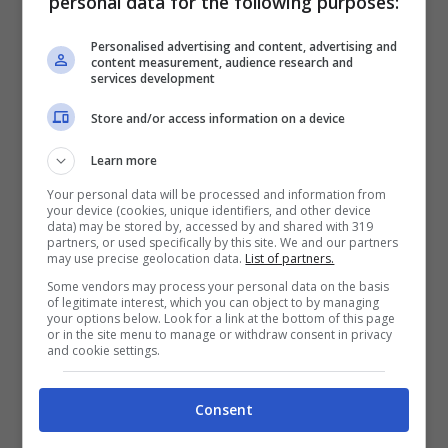
personal data for the following purposes:
distrutto fino a portare alla morte di
Personalised advertising and content, advertising and
persone innocenti
.
content measurement, audience research and
services development
Attaccato l’Hotel del club:
Store and/or access information on a device
Learn more
due le persone morte
Your personal data will be processed and information from
your device (cookies, unique identifiers, and other device
data) may be stored by, accessed by and shared with 319
Una notizia che ha messo sotto choc
partners, or used specifically by this site. We and our partners
may use precise geolocation data.
List of partners.
davvero tutto il mondo. Un colpo di scena
Some vendors may process your personal data on the basis
of legitimate interest, which you can object to by managing
inaspettato che ora non può fare altro che
your options below. Look for a link at the bottom of this page
or in the site menu to manage or withdraw consent in privacy
portare alla decisione di dover intervenire e
and cookie settings.
cercare di aiutare chi è rimasto coinvolto in
Consent
questa situazione, provando a dare