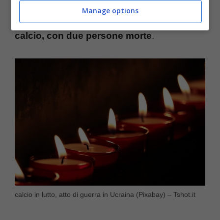
sostegno ai familiari che hanno perso i propri
Manage options
cari. Il tutto è accaduto
prima della partita di
calcio, con due persone morte
.
calcio in lutto, atto di guerra in Ucraina (Pixabay) – Tshot.it