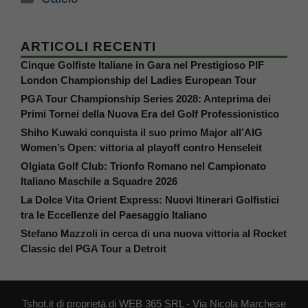
ARTICOLI RECENTI
Cinque Golfiste Italiane in Gara nel Prestigioso PIF
London Championship del Ladies European Tour
PGA Tour Championship Series 2028: Anteprima dei
Primi Tornei della Nuova Era del Golf Professionistico
Shiho Kuwaki conquista il suo primo Major all’AIG
Women’s Open: vittoria al playoff contro Henseleit
Olgiata Golf Club: Trionfo Romano nel Campionato
Italiano Maschile a Squadre 2026
La Dolce Vita Orient Express: Nuovi Itinerari Golfistici
tra le Eccellenze del Paesaggio Italiano
Stefano Mazzoli in cerca di una nuova vittoria al Rocket
Classic del PGA Tour a Detroit
Tshot.it di proprietà di WEB 365 SRL - Via Nicola Marchese