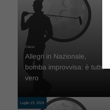
Calcio
Allegri in Nazionale,
bomba improvvisa: è tutto
vero
Luglio 19, 2024