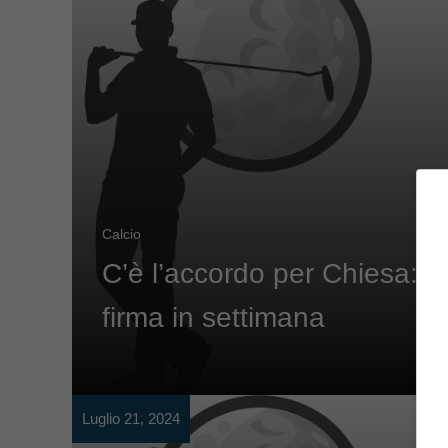
Calcio
C’è l’accordo per Chiesa:
firma in settimana
Luglio 21, 2024