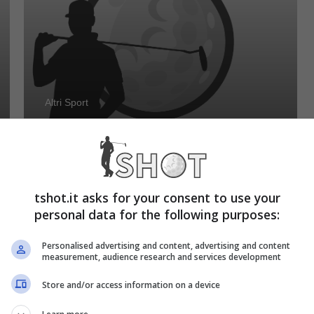
Altri Sport
Polemica Sinner e
Alcaraz, sentenza
inappellabile: “Vuoto
tshot.it asks for your consent to use your
personal data for the following purposes:
abissale”
Personalised advertising and content, advertising and content
measurement, audience research and services development
Store and/or access information on a device
Luglio 20, 2024