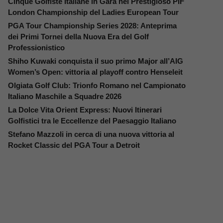
Cinque Golfiste Italiane in Gara nel Prestigioso PIF
London Championship del Ladies European Tour
PGA Tour Championship Series 2028: Anteprima
dei Primi Tornei della Nuova Era del Golf
Professionistico
Shiho Kuwaki conquista il suo primo Major all’AIG
Women’s Open: vittoria al playoff contro Henseleit
Olgiata Golf Club: Trionfo Romano nel Campionato
Italiano Maschile a Squadre 2026
La Dolce Vita Orient Express: Nuovi Itinerari
Golfistici tra le Eccellenze del Paesaggio Italiano
Stefano Mazzoli in cerca di una nuova vittoria al
Rocket Classic del PGA Tour a Detroit