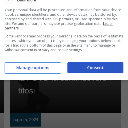
Learn more
Your personal data will be processed and information from your device
(cookies, unique identifiers, and other device data) may be stored by,
accessed by and shared with 319 partners, or used specifically by this
site. We and our partners may use precise geolocation data.
List of
partners.
Some vendors may process your personal data on the basis of legitimate
interest, which you can object to by managing your options below. Look
for a link at the bottom of this page or in the site menu to manage or
withdraw consent in privacy and cookie settings.
Curiosità
Lacrime per Alex Zanardi:
Manage options
Consent
la FOTO fa commuovere i
tifosi
Luglio 5, 2024