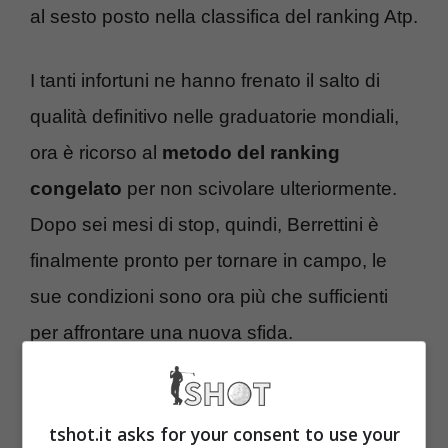
al sesto posto nella classifica del ranking Atp.
I tanti infortuni ne hanno frenato il salto di
qualità definitivo nelle graduatorie mondiali,
ora è ricorso al
metodo del ranking
congelato
per non scivolare ulteriormente.
Dopo sei mesi di stop, quindi, Berrettini è
finalmente pronto per tornare in campo, le
sue condizioni sono ora più che sufficienti
per affrontare una nuova sfida.
Berrettini in campo: è
tshot.it asks for your consent to use your