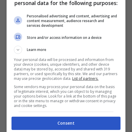
confermato, tutti i dettagli
personal data for the following purposes:
Personalised advertising and content, advertising and
Il tennista romano nei giorni scorsi ha
content measurement, audience research and
services development
ricevuto anche la visita di Jannik Sinner.
Store and/or access information on a device
L’amicizia tra i due è molto solida,
l’allenamento congiunto svolto a Montecarlo
Learn more
Your personal data will be processed and information from
è stato anche un modo per ridare fiducia a
your device (cookies, unique identifiers, and other device
data) may be stored by, accessed by and shared with 319
Berrettini. Il romano è stato incoraggiato dal
partners, or used specifically by this site. We and our partners
may use precise geolocation data.
List of partners.
suo collega e, dimenticate anche le pene
Some vendors may process your personal data on the basis
of legitimate interest, which you can object to by managing
d’amore degli ultimi periodi, è pronto per dare
your options below. Look for a link at the bottom of this page
or in the site menu to manage or withdraw consent in privacy
il massimo partendo dal
prossimo torneo di
and cookie settings.
Phoenix,
in programma dal 12 al 17 marzo
Consent
prossimo.