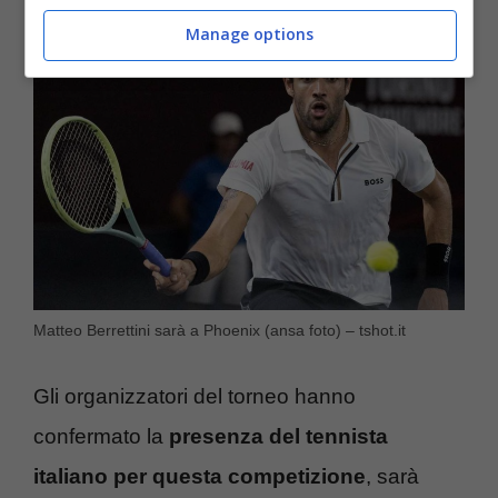
Manage options
Matteo Berrettini sarà a Phoenix (ansa foto) – tshot.it
Gli organizzatori del torneo hanno
confermato la
presenza del tennista
italiano per questa competizione
, sarà