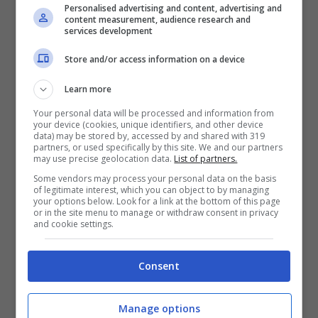
difensore via dal Bologna
Personalised advertising and content, advertising and
content measurement, audience research and
services development
Il classe 2002 continua a far parlare di sé
Store and/or access information on a device
come successo da inizio stagione ad oggi,
Learn more
grazie alla cura Thiago Motta. Un
Your personal data will be processed and information from
your device (cookies, unique identifiers, and other device
ricongiungimento con l’allenatore che più di
data) may be stored by, accessed by and shared with 319
partners, or used specifically by this site. We and our partners
ogni altro ha creduto in lui è possibile ma non
may use precise geolocation data.
List of partners.
scontato. Anche perché il Bologna chiede
Some vendors may process your personal data on the basis
of legitimate interest, which you can object to by managing
your options below. Look for a link at the bottom of this page
tanto per la sua cessione e negli ultimi giorni
or in the site menu to manage or withdraw consent in privacy
and cookie settings.
c’è da registrare il blitz a sorpresa di una
big europea.
Consent
Manage options