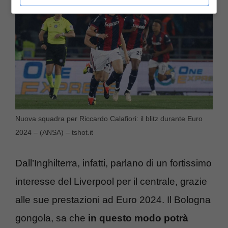
Nuova squadra per Riccardo Calafiori: il blitz durante Euro
2024 – (ANSA) – tshot.it
Dall’Inghilterra, infatti, parlano di un fortissimo
interesse del Liverpool per il centrale, grazie
alle sue prestazioni ad Euro 2024. Il Bologna
gongola, sa che
in questo modo potrà