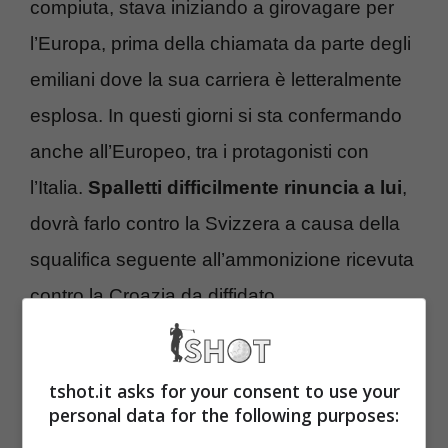
compiuta, stava iniziando a girovagare per
l’Europa, prima della chiamata da parte degli
emiliani dove la sua carriera è letteralmente
esplosa. In questi giorni si sta confermando
anche all’Europeo, tra i protagonisti con
l’Italia.
Spalletti difficilmente rinuncia a lui
,
dovrà farlo contro la Svizzera a causa della
squalifica seguente all’ammonizione ricevuta
contro la Croazia da diffidato.
Altro che Juventus, nuovo
tshot.it asks for your consent to use your
accordo per Calafiori! Il
personal data for the following purposes: