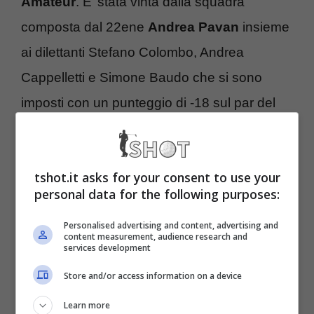
Amateur
. E’ stata vinta dalla squadra
composta dal 22ene
Andrea Pavan
insieme
ai dilettanti Stefano Colombo, Andrea
Cappelletti e Simone Baudo che si sono
imposti con un punteggio di -18 sul par del
campo, che sarà ovviamente lo stesso del
BMW Italian Open presented by CartaSi (9-
tshot.it asks for your consent to use your
12 giugno). Seconda piazza per la squadra
personal data for the following purposes:
con
Thomas Bjorn
, Marco De Rossi, Angelo
Personalised advertising and content, advertising and
Filigheddu e Luca Carola, terzi
Ignacio
content measurement, audience research and
services development
Garrido
con Gianvittorio Bersano, Carlo
Store and/or access information on a device
Pillera e Vittorio Oreggia.
Learn more