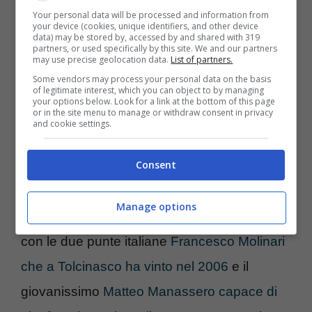
Da segnalare la quinta posizione del team
Your personal data will be processed and information from
your device (cookies, unique identifiers, and other device
data) may be stored by, accessed by and shared with 319
capitanato da
Soren Hansen
con Salvatore
partners, or used specifically by this site. We and our partners
may use precise geolocation data.
List of partners.
Tardanico e gli ex calciatori
Daniele Massaro
Some vendors may process your personal data on the basis
e
Pavel Nedved
. Tra gli altri personaggi noti
of legitimate interest, which you can object to by managing
your options below. Look for a link at the bottom of this page
or in the site menu to manage or withdraw consent in privacy
si potevano notare gli ex sciatori Paolo De
and cookie settings.
Chiesa, Piero Gros e Michael Mair (ottavi) e
Consent
Valerio Staffelli (decimo).
Manage options
E da domani si inizierà il
torneo
principale
con le due punte italiane
Francesco Molinari
che a Tolcinasco ha vinto nel 2006
e il
giovanissimo
Matteo Manassero capace di