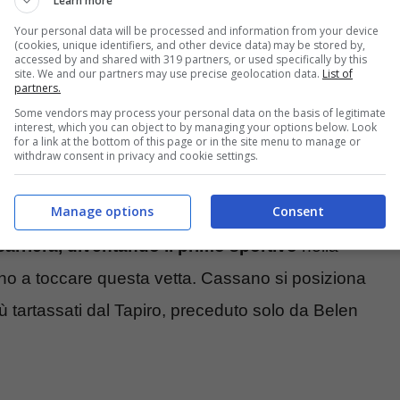
Learn more
BoboTv”
, ma che per farlo serviva anche la
Your personal data will be processed and information from your device
(cookies, unique identifiers, and other device data) may be stored by,
avrebbe suggerito di inserire una o più nuove figure
accessed by and shared with 319 partners, or used specifically by this
site. We and our partners may use precise geolocation data.
List of
partners.
 o davanti alle telecamere.
Some vendors may process your personal data on the basis of legitimate
interest, which you can object to by managing your options below. Look
for a link at the bottom of this page or in the site menu to manage or
nto dall’ex bomber avrebbe indispettito il trio
withdraw consent in privacy and cookie settings.
dal vecchio compagno arrivando fino al triplice
Manage options
Consent
assegnazione del Tapiro d’Oro
Antonio Cassano
carriera, diventando il primo sportivo
nella
ano a toccare questa vetta. Cassano si posiziona
più tartassati dal Tapiro, preceduto solo da Belen