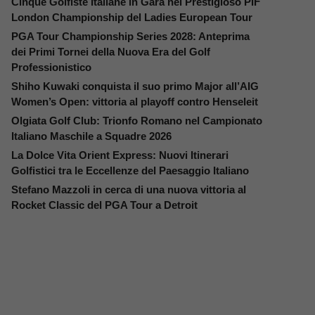
Cinque Golfiste Italiane in Gara nel Prestigioso PIF
London Championship del Ladies European Tour
PGA Tour Championship Series 2028: Anteprima
dei Primi Tornei della Nuova Era del Golf
Professionistico
Shiho Kuwaki conquista il suo primo Major all’AIG
Women’s Open: vittoria al playoff contro Henseleit
Olgiata Golf Club: Trionfo Romano nel Campionato
Italiano Maschile a Squadre 2026
La Dolce Vita Orient Express: Nuovi Itinerari
Golfistici tra le Eccellenze del Paesaggio Italiano
Stefano Mazzoli in cerca di una nuova vittoria al
Rocket Classic del PGA Tour a Detroit