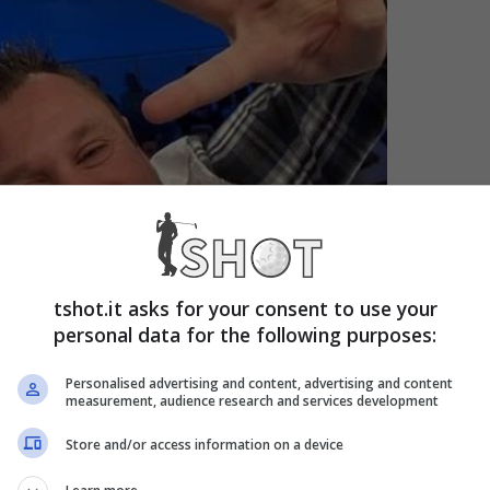
tshot.it asks for your consent to use your
personal data for the following purposes:
Personalised advertising and content, advertising and content
measurement, audience research and services development
t
Store and/or access information on a device
l trio composto da lui, Adani e Ventola aveva