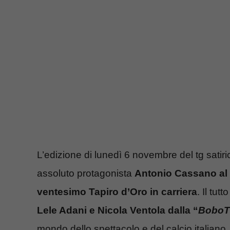
L’edizione di lunedì 6 novembre del tg satiri
assoluto protagonista
Antonio Cassano al q
ventesimo Tapiro d’Oro in carriera
. Il tu
Lele Adani e Nicola Ventola dalla “
BoboT
mondo dello spettacolo e del calcio italiano.