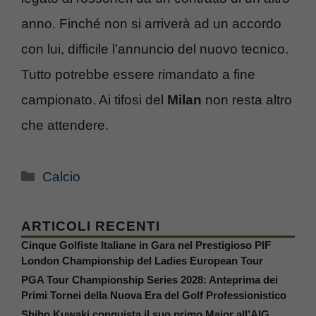
anno. Finché non si arriverà ad un accordo
con lui, difficile l’annuncio del nuovo tecnico.
Tutto potrebbe essere rimandato a fine
campionato. Ai tifosi del
Milan
non resta altro
che attendere.
Categorie
Calcio
ARTICOLI RECENTI
Cinque Golfiste Italiane in Gara nel Prestigioso PIF
London Championship del Ladies European Tour
PGA Tour Championship Series 2028: Anteprima dei
Primi Tornei della Nuova Era del Golf Professionistico
Shiho Kuwaki conquista il suo primo Major all’AIG