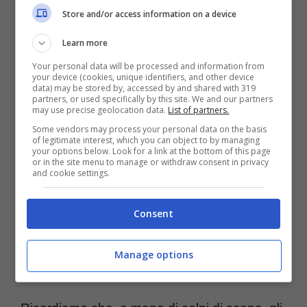
Store and/or access information on a device
dal Milan non arrivano segnali
.
Learn more
Non resta altro che il
Napoli
, una squadra
Your personal data will be processed and information from
your device (cookies, unique identifiers, and other device
data) may be stored by, accessed by and shared with 319
che gli può dare comunque subito la
partners, or used specifically by this site. We and our partners
may use precise geolocation data.
List of partners.
possibilità di vincere, soprattutto senza
Some vendors may process your personal data on the basis
l’incombenza di una competizione europea il
of legitimate interest, which you can object to by managing
your options below. Look for a link at the bottom of this page
or in the site menu to manage or withdraw consent in privacy
prossimo anno. Per quanto riguarda il
and cookie settings.
mercato, nel corso della trattativa è probabile
Consent
che
Conte
abbia chiesto garanzie. Non tanto
su quanti soldi spendere ma piuttosto su
Manage options
quali caratteristiche puntare.