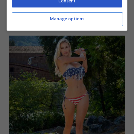
insieme fanno sognare un popolo di
golfisti
Consent
virtuali
ammaliati più dalle loro forme che da
Manage options
mazze e palline.