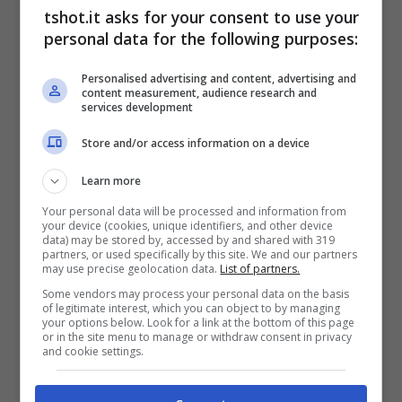
tshot.it asks for your consent to use your
modella è così diventata l’altro volto
personal data for the following purposes:
affascinante del golf, insieme a
Paige
Personalised advertising and content, advertising and
Spiranac
.
content measurement, audience research and
services development
Bri Teresi come Paige
Store and/or access information on a device
Spiranac
Learn more
Your personal data will be processed and information from
your device (cookies, unique identifiers, and other device
Bri Teresi
in un attimo ha costruito
un
data) may be stored by, accessed by and shared with 319
partners, or used specifically by this site. We and our partners
may use precise geolocation data.
List of partners.
patrimonio
da
1,5 milioni
di follower che la
Some vendors may process your personal data on the basis
seguono assiduamente sui suoi profili social.
of legitimate interest, which you can object to by managing
your options below. Look for a link at the bottom of this page
Paige Spiranac
, l’influencer ed insegnate di
or in the site menu to manage or withdraw consent in privacy
and cookie settings.
golf americana, ne ha quasi
4 milioni
e