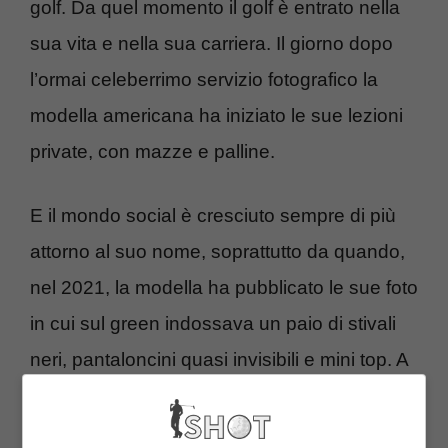
golf. Da quel momento il golf è entrato nella
sua vita e nella sua carriera. Il giorno dopo
l’ormai celeberrimo servizio fotografico la
modella americana ha iniziato le sue lezioni
private, con mazze e palline.
E il mondo social è cresciuto sempre di più
attorno al suo nome, soprattutto da quando,
nel 2021, la modella ha pubblicato le sue foto
in cui sul green indossava un paio di stivali
neri, pantaloncini quasi invisibili e mini top. A
quel punto è nato un nuovo binomio
inscindibile:
Bri Teresi
–
golf
. La 28enne