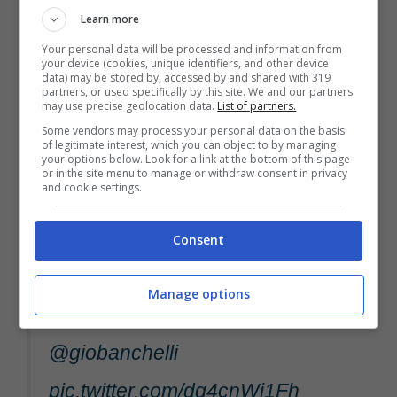
Learn more
successi, proprio Michael Schumacher. E
Your personal data will be processed and information from
tornando alla strabiliante carriera del
your device (cookies, unique identifiers, and other device
data) may be stored by, accessed by and shared with 319
tedesco, un ricordo ha fatto capolino sui
partners, or used specifically by this site. We and our partners
may use precise geolocation data.
List of partners.
social nelle scorse ore.
Some vendors may process your personal data on the basis
of legitimate interest, which you can object to by managing
your options below. Look for a link at the bottom of this page
or in the site menu to manage or withdraw consent in privacy
and cookie settings.
Buona domenica e buon
#IMOLAGP
con immagini che
Consent
scaldano il cuore.
#F1
Manage options
#Ferrari
#Schumacher
#Irvine
@giobanchelli
pic.twitter.com/dq4cnWi1Fh