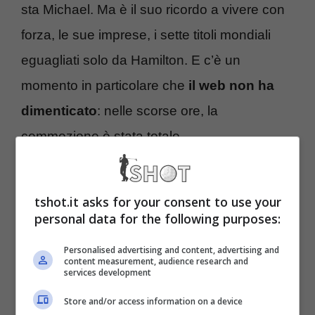
sta Michael. Ma è il suo ricordo a vivere con
forza, le sue imprese, i sette titoli mondiali
eguagliati solo da Hamilton. E c’è un
momento in particolare che
il web non ha
dimenticato
: nelle scorse ore, la
commozione è stata totale.
Schumacher, commozione
tshot.it asks for your consent to use your
totale: lo scatto è da brividi
personal data for the following purposes:
Personalised advertising and content, advertising and
Il GP di Imola è finito in referto con la sofferta
content measurement, audience research and
services development
vittoria di Max Verstappen che su quel
Store and/or access information on a device
circuito è riuscito ad eguagliare, con tre