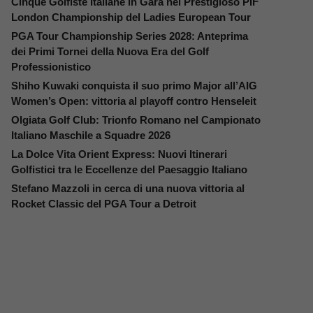
Cinque Golfiste Italiane in Gara nel Prestigioso PIF
London Championship del Ladies European Tour
PGA Tour Championship Series 2028: Anteprima
dei Primi Tornei della Nuova Era del Golf
Professionistico
Shiho Kuwaki conquista il suo primo Major all’AIG
Women’s Open: vittoria al playoff contro Henseleit
Olgiata Golf Club: Trionfo Romano nel Campionato
Italiano Maschile a Squadre 2026
La Dolce Vita Orient Express: Nuovi Itinerari
Golfistici tra le Eccellenze del Paesaggio Italiano
Stefano Mazzoli in cerca di una nuova vittoria al
Rocket Classic del PGA Tour a Detroit