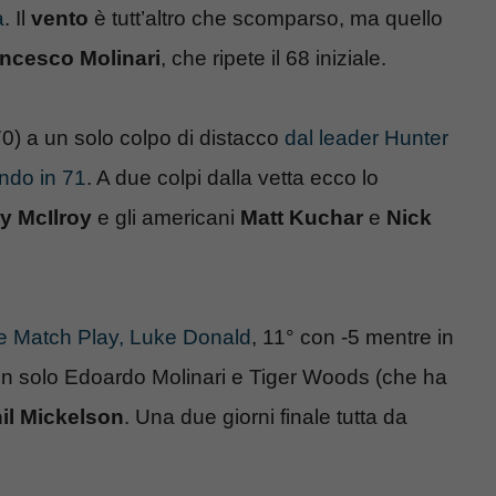
a
. Il
vento
è tutt’altro che scomparso, ma quello
ncesco Molinari
, che ripete il 68 iniziale.
0) a un solo colpo di distacco
dal leader Hunter
ndo in 71
. A due colpi dalla vetta ecco lo
y McIlroy
e gli americani
Matt Kuchar
e
Nick
e Match Play, Luke Donald
, 11° con -5 mentre in
on solo Edoardo Molinari e Tiger Woods (che ha
il Mickelson
. Una due giorni finale tutta da