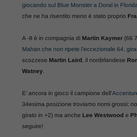
giocando sul Blue Monster a Doral in Florid
che ne ha risentito meno è stato proprio
Fra
A -8 è in compagnia di
Martin Kaymer
(66 7
Mahan che non ripete l’eccezionale 64, gira
scozzese
Martin Laird
, il nordirlandese
Ror
Watney
.
E’ ancora in gioco il campione dell’
Accentur
34esima posizione troviamo nomi grossi: n
girato in +2) ma anche
Lee Westwood
e
Ph
seguire!