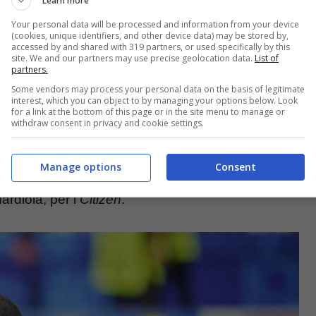
e in uscita il PSG
che, dopo aver perso Mbappè,
Learn more
Your personal data will be processed and information from your device
a
. Il portiere italiano però permetterebbe al club di
(cookies, unique identifiers, and other device data) may be stored by,
accessed by and shared with 319 partners, or used specifically by this
che si sta valutando quella che è
l’opzione della
site. We and our partners may use precise geolocation data.
List of
partners.
Some vendors may process your personal data on the basis of legitimate
interest, which you can object to by managing your options below. Look
for a link at the bottom of this page or in the site menu to manage or
chester City che, con Ederson in uscita
e con
withdraw consent in privacy and cookie settings.
ia Saudita, obbligherebbe Guardiola a scegliersi
Manage options
Consent
ovarsi nel nome di
Gigio Donnarumma
, che
ardiola, per i
Citizen
.