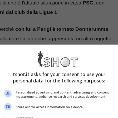
la che è l’attuale situazione in casa
PSG
, con
ni dal club della Ligue 1
.
 perché
con lui a Parigi è tornato Donnarumma
calciatore italiano che rappresenta un altro oggetto
permanenza, dall’altra c’è la possibile
cessione
,
tshot.it asks for your consent to use your
Europa pronta ad investire
una cifra importante
personal data for the following purposes:
Personalised advertising and content, advertising and content
measurement, audience research and services development
are, la destinazione
Store and/or access information on a device