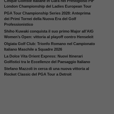
Cinque Golfiste Italiane in Gara nel Prestigioso PIF
London Championship del Ladies European Tour
PGA Tour Championship Series 2028: Anteprima
dei Primi Tornei della Nuova Era del Golf
Professionistico
Shiho Kuwaki conquista il suo primo Major all’AIG
Women’s Open: vittoria al playoff contro Henseleit
Olgiata Golf Club: Trionfo Romano nel Campionato
Italiano Maschile a Squadre 2026
La Dolce Vita Orient Express: Nuovi Itinerari
Golfistici tra le Eccellenze del Paesaggio Italiano
Stefano Mazzoli in cerca di una nuova vittoria al
Rocket Classic del PGA Tour a Detroit