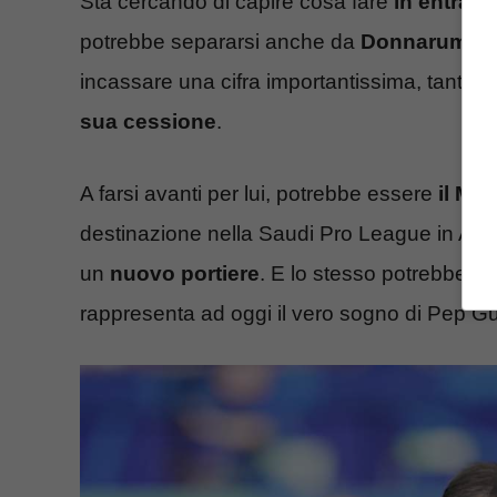
Sta cercando di capire cosa fare
in entrata 
potrebbe separarsi anche da
Donnarumm
incassare una cifra importantissima, tant’è 
sua cessione
.
A farsi avanti per lui, potrebbe essere
il Man
destinazione nella Saudi Pro League in Arab
un
nuovo portiere
. E lo stesso potrebbe tr
rappresenta ad oggi il vero sogno di Pep Gu