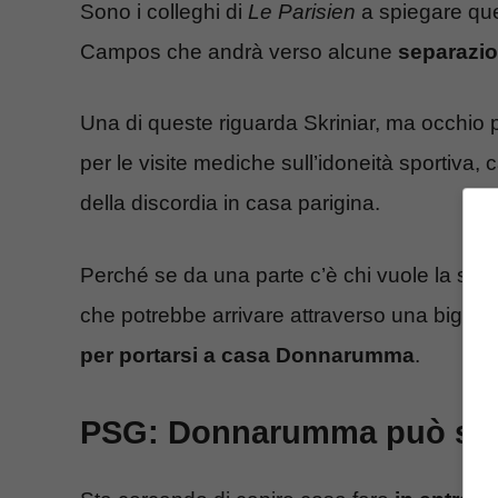
Sono i colleghi di
Le Parisien
a spiegare quel
Campos che andrà verso alcune
separazio
Una di queste riguarda Skriniar, ma occhio
per le visite mediche sull’idoneità sportiva, 
della discordia in casa parigina.
Perché se da una parte c’è chi vuole la sua 
che potrebbe arrivare attraverso una big d’
per portarsi a casa Donnarumma
.
PSG: Donnarumma può salut