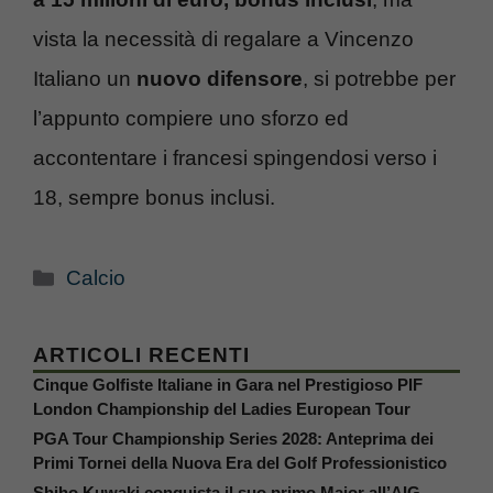
vista la necessità di regalare a Vincenzo
Italiano un
nuovo difensore
, si potrebbe per
l’appunto compiere uno sforzo ed
accontentare i francesi spingendosi verso i
18, sempre bonus inclusi.
Categorie
Calcio
ARTICOLI RECENTI
Cinque Golfiste Italiane in Gara nel Prestigioso PIF
London Championship del Ladies European Tour
PGA Tour Championship Series 2028: Anteprima dei
Primi Tornei della Nuova Era del Golf Professionistico
Shiho Kuwaki conquista il suo primo Major all’AIG