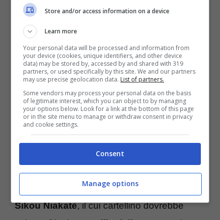
Store and/or access information on a device
monitorare sotto traccia un profilo che
Learn more
seguirebbe da tempo. A furia di guardare
Your personal data will be processed and information from
altrove, però,
la dirigenza bianconera
your device (cookies, unique identifiers, and other device
data) may be stored by, accessed by and shared with 319
avrebbe permesso alla concorrenza di
partners, or used specifically by this site. We and our partners
may use precise geolocation data.
List of partners.
inserirsi nelle trattative per il
Some vendors may process your personal data on the basis
of legitimate interest, which you can object to by managing
calciatore
fino a farselo in pratica soffiare.
your options below. Look for a link at the bottom of this page
or in the site menu to manage or withdraw consent in privacy
and cookie settings.
Stando infatti a quanto riportato questa
mattina in edicola da
Il Corriere dello Sport
, il
Consent
Bologna
è prossimo ad affondare il colpo
Manage options
decisivo sul difensore dello
Sporting Braga
Sikou Niakatè
, il cui cartellino dovrebbe