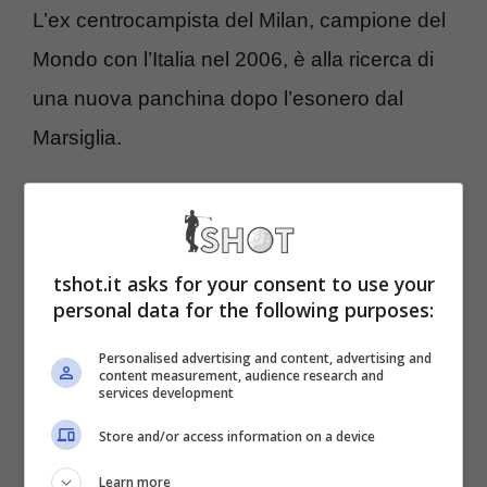
L’ex centrocampista del Milan, campione del
Mondo con l’Italia nel 2006, è alla ricerca di
una nuova panchina dopo l’esonero dal
Marsiglia.
Accostanto nei mesi scorsi anche alla
panchina della Lazio, per sostituire il
tshot.it asks for your consent to use your
dimissionario Sarri, alla fine Lotito ha optato
personal data for the following purposes:
per Tudor lasciando Gattuso nella lista dei
Personalised advertising and content, advertising and
tecnici disponibili.
content measurement, audience research and
services development
La volontà del tecnico, dopo due stagioni
Store and/or access information on a device
passate all’estero fra Valencia e Marsiglia, è
Learn more