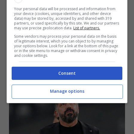
quella di ritorno ad allenare in Italia. Intende
Your personal data will be processed and information from
your device (cookies, unique identifiers, and other device
ripartire da una società che ha già chiara la
data) may be stored by, accessed by and shared with 319
partners, or used specifically by this site. We and our partners
may use precise geolocation data.
List of partners.
programmazione da fare.
Some vendors may process your personal data on the basis
of legitimate interest, which you can object to by managing
your options below. Look for a link at the bottom of this page
Ecco perché,
tra le pretendenti per Gattuso
or in the site menu to manage or withdraw consent in privacy
and cookie settings.
s’è aggiunto anche il Torino
che dovrà
trovare un sostituti di Ivan Juric.
Consent
Manage options