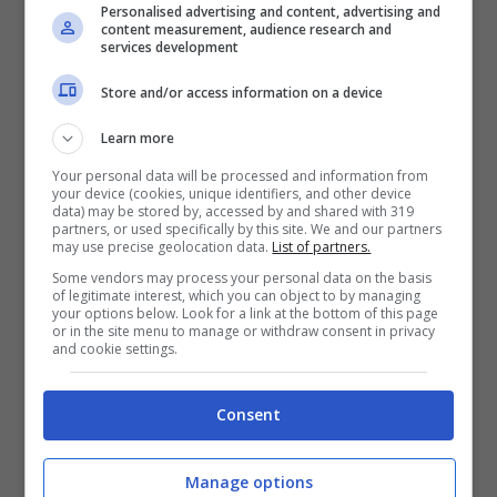
bomber pronto a salutare
Personalised advertising and content, advertising and
content measurement, audience research and
services development
Figlio di
Lilian
, era arrivato in nerazzurro
Store and/or access information on a device
come un calciatore interessante, dal
Learn more
potenziale da non sottovalutare, ma di certo
Your personal data will be processed and information from
non un bomber. I primi mesi all’Inter, però,
your device (cookies, unique identifiers, and other device
data) may be stored by, accessed by and shared with 319
partners, or used specifically by this site. We and our partners
sono stati stratosferici in coppia con Lautaro
may use precise geolocation data.
List of partners.
e gli sono valsi, probabilmente, un altro salto
Some vendors may process your personal data on the basis
of legitimate interest, which you can object to by managing
in avanti nella sua carriera.
your options below. Look for a link at the bottom of this page
or in the site menu to manage or withdraw consent in privacy
and cookie settings.
Stando a quanto raccontato da
TuttoSport
,
Consent
infatti, il
Paris Saint Germain
ha messo
seriamente gli occhi su
Marcus Thuram
. Lo
Manage options