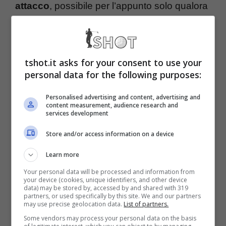
attacco
, possibile per l’appunto solo qualora
il serbo dovesse lasciare il club bianconero
permettendo allo stesso di incassare
un’importante cifra da poi reinvestire.
tshot.it asks for your consent to use your
personal data for the following purposes:
Stando dunque a quanto riportato da
Personalised advertising and content, advertising and
content measurement, audience research and
calciomercato.com
,
l’addio di Vlahovic è
services development
l’unica cosa che manca alla Juventus per
Store and/or access information on a device
affondare il colpo decisivo su Joshua
Learn more
Zirkzee
. Ovviamente la questione è più facile
Your personal data will be processed and information from
your device (cookies, unique identifiers, and other device
a dirsi che farsi, ma il serbo continua ad
data) may be stored by, accessed by and shared with 319
partners, or used specifically by this site. We and our partners
avere mercato in giro per l’Europa,
may use precise geolocation data.
List of partners.
Some vendors may process your personal data on the basis
soprattutto in Premier League, e la
Vecchia