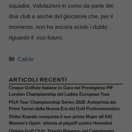
squadre. Valutazioni in corso da parte dei
due club e anche del giocatore che, per il
momento, non ha ancora sciolo i dubbi
riguardo il suo futuro.
Categorie
Calcio
ARTICOLI RECENTI
Cinque Golfiste Italiane in Gara nel Prestigioso PIF
London Championship del Ladies European Tour
PGA Tour Championship Series 2028: Anteprima dei
Primi Tornei della Nuova Era del Golf Professionistico
Shiho Kuwaki conquista il suo primo Major all’AIG
Women’s Open: vittoria al playoff contro Henseleit
Olgiata Golf Club: Trionfo Romano nel Campionato