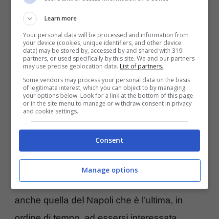
mercato di entrambe le squadre.
Learn more
Your personal data will be processed and information from
your device (cookies, unique identifiers, and other device
A sorpresa, infatti,
nella lista della spesa
data) may be stored by, accessed by and shared with 319
partners, or used specifically by this site. We and our partners
della Juventus è entrato anche il
may use precise geolocation data.
List of partners.
centrocampista Guido Rodriguez
. Il
Some vendors may process your personal data on the basis
of legitimate interest, which you can object to by managing
your options below. Look for a link at the bottom of this page
30enne, che ha il contratto in scadenza con il
or in the site menu to manage or withdraw consent in privacy
and cookie settings.
Betis Siviglia, può arrivare in bianconero a
parametro zero.
Consent
Prima, però, bisognerà superare la
Manage options
concorrenza anche di altre società tra cui
anche quella del Napoli che è l’ultima, in
ordine di tempo, ad essersi interessata