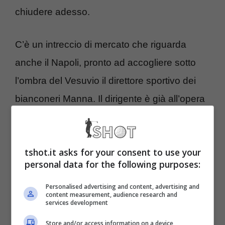
chiudere adesso.
C’è un intreccio di mercato che riguarda
anche il Napoli, pronto ad accogliere sotto
l’ombra del Vesuvio il direttore sportivo dei
bianconeri Manna. Il dirigente è già all’opera
per la prossima sessione estiva 2024 ed ha
nel mirino una serie di calciatori che
tshot.it asks for your consent to use your
interessano anche alla Juventus.
personal data for the following purposes:
A fare il punto della situazione, su questa
Personalised advertising and content, advertising and
content measurement, audience research and
delicata questione, è l’edizione odierna de Il
services development
Mattino, che ha svelato un nome nuovo per il
Store and/or access information on a device