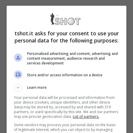
Nel corso della trasmissione in onda su
Sportitalia
, sono stati affrontanti gli argomenti
tshot.it asks for your consent to use your
relativi ai prossimi acquisti da parte della
personal data for the following purposes:
Juventus che in questa fase è la regina del
Personalised advertising and content, advertising and
calciomercato.
content measurement, audience research and
services development
Dopo Douglas Luiz e Thuram, l’obiettivo di
Store and/or access information on a device
Giuntoli è quello di completare il
Learn more
centrocampo con
l’acquisto Koopmeiners
.
Your personal data will be processed and information from
your device (cookies, unique identifiers, and other device
I bianconeri hanno già raggiunto l’intesa di
data) may be stored by, accessed by and shared with 319
partners, or used specifically by this site. We and our partners
may use precise geolocation data.
List of partners.
massima con il calciatore, per un ingaggio da
Some vendors may process your personal data on the basis
4,5 milioni a stagione. Resta da convincere
of legitimate interest, which you can object to by managing