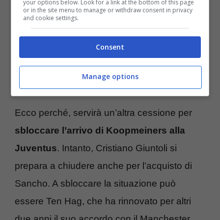
your options below. Look for a link at the bottom of this page
l’Atalanta che vuole incassare almeno 55
or in the site menu to manage or withdraw consent in privacy
and cookie settings.
milioni di euro ma ci sono buone speranze
per chiudere l’accordo, considerando anche
Consent
la volontà da parte del calciatore che ha
Manage options
chiuse le porte ad altri trasferimenti.
Ecco perché, servirà un’altra cessione per
sbloccare l’arrivo di Koopmeiners alla
Juventus
. Intanto, Cristiano Giuntoli si
prepara a chiudere anche per l’acquisto di
Sancho. A sbloccare la situazione può
essere Ten Hag, che ha rinnovato per altri
due anni il suo accordo con il Manchester