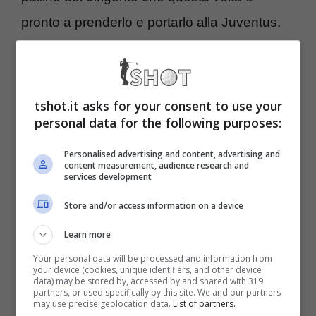
pronto a prenderlo e portarlo alla Juventus.
Calciomercato Juventus:
ecco il sostituto di Chiesa
tshot.it asks for your consent to use your
personal data for the following purposes:
A fare il punto della situazione è l’edizione
Personalised advertising and content, advertising and
content measurement, audience research and
odierna di
Tuttosport
che ha lanciato il nome
services development
nuovo per il mercato della Juventus.
Store and/or access information on a device
Learn more
Il profilo del calciatore è stato sondato dalla
Your personal data will be processed and information from
dirigenza bianconera, che non ha ricevuto
your device (cookies, unique identifiers, and other device
data) may be stored by, accessed by and shared with 319
partners, or used specifically by this site. We and our partners
garanzie riguardo il rinnovo di Federico
may use precise geolocation data.
List of partners.