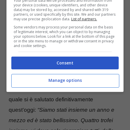
Your personal data will be processed and information from
Serie A, qualora uno dei club italiani dovesse
your device (cookies, unique identifiers, and other device
data) may be stored by, accessed by and shared with 319
puntare sul colpo a costo zero.
partners, or used specifically by this site. We and our partners
may use precise geolocation data.
List of partners.
Some vendors may process your personal data on the basis
of legitimate interest, which you can object to by managing
Ultime di mercato:
your options below. Look for a link at the bottom of this page
or in the site menu to manage or withdraw consent in privacy
l’annuncio sull’addio di
and cookie settings.
Kostas Manolas
Consent
Quelle che seguono, sono le parole di
addio
Manage options
di Kostas Manolas dallo Sharjah
, club dal
quale si è salutato definitivamente
quest’oggi:
“Siamo stati insieme un anno e
mezzo ed è stato bellissimo. Quattro trofei