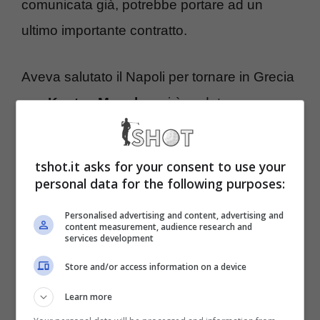
comunicata già, potrebbe portare ad un
ultimo importante contratto.
Aveva salutato il Napoli per tornare in Grecia
ma,
Kostas Manolas
, si è goduto
un’importante esperienza altrove fatta anche
di trofei con il club che oggi ha rilasciato un
tshot.it asks for your consent to use your
comunicato ufficiale
.
personal data for the following purposes:
Personalised advertising and content, advertising and
Anche
Kostas Manolas ha salutato lo
content measurement, audience research and
services development
Sharjah, annunciando così ufficialmente il
Store and/or access information on a device
suo addio
. E occhio adesso perché
Learn more
potrebbe rappresentare un’occasione in