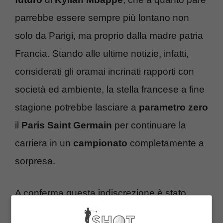
parrebbe essere sempre più lontano non
solo da Parigi, ma proprio dalla madre patria
Francia. Stando alle ultime notizie, infatti,
considerati gli oramai incrinati rapporti con
società ed ambiente, la stella francese a fine
stagione potrebbe lasciare a
parametro zero
il
Paris Saint Germain
per continuare la
carriera in un
campionato
completamente a
sorpresa.
A conferma questa indiscrezione è stato
direttamente il
direttore sportivo
in persona,