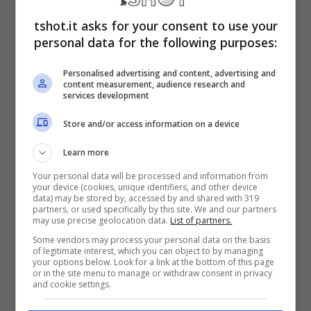
che senza troppi peli sulla lingua ha svelato
tshot.it asks for your consent to use your
di essere da tempo in contatto con
Mbappé
personal data for the following purposes:
col quale sarebbe in pratica stata avviata
Personalised advertising and content, advertising and
una vera e propria trattativa, sì difficile ma
content measurement, audience research and
services development
con dei piccolissimi margini di riuscita.
Store and/or access information on a device
A
Marca
, per l’appunto,
il ds della Saudi Pro
Learn more
Your personal data will be processed and information from
League Michael Emenalo è tornato a
your device (cookies, unique identifiers, and other device
data) may be stored by, accessed by and shared with 319
parlare di un possibile approdo della
partners, or used specifically by this site. We and our partners
may use precise geolocation data.
List of partners.
stella francese in Arabia Saudita
, facendo
Some vendors may process your personal data on the basis
of legitimate interest, which you can object to by managing
sognare i tifosi dicendo: “
La conversazione
your options below. Look for a link at the bottom of this page
or in the site menu to manage or withdraw consent in privacy
con Kylian è aperta, così come la nostra
and cookie settings.
disponibilità ad accogliere giocatori del