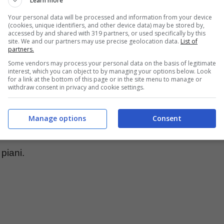
Learn more
eao
durante questa sessione di trattative, pronto
Your personal data will be processed and information from your device
(cookies, unique identifiers, and other device data) may be stored by,
da Barcellona
.
accessed by and shared with 319 partners, or used specifically by this
site. We and our partners may use precise geolocation data.
List of
partners.
a ricerca di un esterno offensivo per sistemare il
Some vendors may process your personal data on the basis of legitimate
interest, which you can object to by managing your options below. Look
for a link at the bottom of this page or in the site menu to manage or
o difficile Leao, per i catalani potrebbe nascere
withdraw consent in privacy and cookie settings.
a nazionale italiana è in uscita dalla Juventus e
’offerta intorno ai 15 milioni di euro. Un affare
Manage options
Consent
atalani e a liberare la Juventus da un pesante
piani.