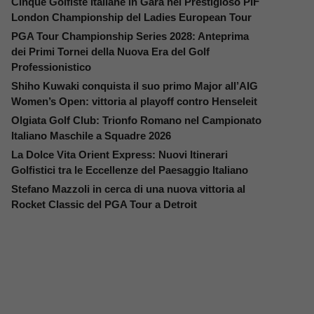
Cinque Golfiste Italiane in Gara nel Prestigioso PIF
London Championship del Ladies European Tour
PGA Tour Championship Series 2028: Anteprima
dei Primi Tornei della Nuova Era del Golf
Professionistico
Shiho Kuwaki conquista il suo primo Major all’AIG
Women’s Open: vittoria al playoff contro Henseleit
Olgiata Golf Club: Trionfo Romano nel Campionato
Italiano Maschile a Squadre 2026
La Dolce Vita Orient Express: Nuovi Itinerari
Golfistici tra le Eccellenze del Paesaggio Italiano
Stefano Mazzoli in cerca di una nuova vittoria al
Rocket Classic del PGA Tour a Detroit