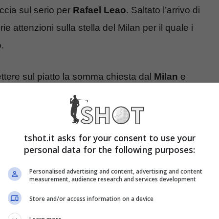
ccia sul serio per
Rafael Leao
. Saltato l’arrivo di
ie attenzioni sulla stella del Milan per il quale i
.
tere sul piatto la somma chiesta dal
Milan
e
ù una contropartita tecnica che potrebbe essere
lejandro Balde e Christensen. Una proposta che
si al tavolo solamente di fronte ad un’offerta da
tshot.it asks for your consent to use your
catori nella
trattativa
.
personal data for the following purposes:
Personalised advertising and content, advertising and content
erdere un giocatore così importante per lo
measurement, audience research and services development
o per non andare a vanificare tutto il lavoro fatto
Store and/or access information on a device
sviluppare. Da quello che filtra da Milanello infatti,