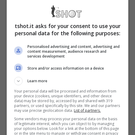
Al CEO Lina Soulokou e al nuovo direttore
sportivo Florent Ghisolfi, il compito di studiare
il dossier e trovare una soluzione che possa
tshot.it asks for your consent to use your
personal data for the following purposes:
accontentare le parti.
Personalised advertising and content, advertising and
content measurement, audience research and
De Rossi non vorrebbe privarsi di
Paulo
services development
Dybala, che ha già ricevuto importanti
Store and/or access information on a device
proposte dalla Premier League.
Learn more
Your personal data will be processed and information from
Da capire cosa ne sarà del destino
your device (cookies, unique identifiers, and other device
data) may be stored by, accessed by and shared with 319
partners, or used specifically by this site. We and our partners
dell’argentino che dovrà prendere una
may use precise geolocation data.
List of partners.
decisione importante in merito alla sua
Some vendors may process your personal data on the basis
of legitimate interest, which you can object to by managing
carriera: se continuare o chiudere
your options below. Look for a link at the bottom of this page
or in the site menu to manage or withdraw consent in privacy