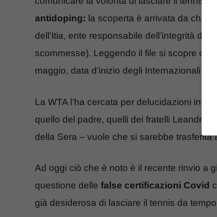
comunicare la volontà di lasciare il tennis,
C
antidoping:
la scoperta è arrivata da chi
ha 
dell’Itia, ente responsabile dell’integrità del
scommesse). Leggendo il file si scopre che Gi
maggio,
data d’inizio degli Internazionali del
La WTA l’ha cercata per delucidazioni in m
quello del padre, quelli dei fratelli Leandro 
della Sera – vuole che si sarebbe trasferita al
Ad oggi ciò che è noto è il recente rinvio a 
questione delle
false certificazioni Covid
c
già desiderosa di lasciare il tennis da tempo