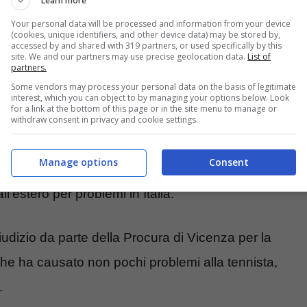
amila
si è cancellata dal protocollo
Learn more
Your personal data will be processed and information from your device
avuto la curiosità di controllare il file (pubblico)
(cookies, unique identifiers, and other device data) may be stored by,
accessed by and shared with 319 partners, or used specifically by this
 tennis (si occupa di sostanze proibite e
site. We and our partners may use precise geolocation data.
List of
partners.
orgi non è più una tennista in attività dal 7
Some vendors may process your personal data on the basis of legitimate
interest, which you can object to by managing your options below. Look
 Foro Italico
.
for a link at the bottom of this page or in the site menu to manage or
withdraw consent in privacy and cookie settings.
erito ma ha
trovato solo telefoni staccati
(il suo,
Manage options
Consent
e Amadeus). Vox populi – sottolinea Il Corriere
l’estero per problemi in Italia.
giudizio da parte della Procura di Vicenza per la
he ha causato non pochi problemi alla tennista,
.