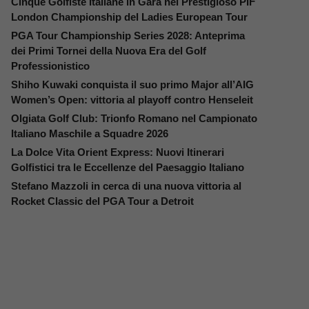
Cinque Golfiste Italiane in Gara nel Prestigioso PIF
London Championship del Ladies European Tour
PGA Tour Championship Series 2028: Anteprima
dei Primi Tornei della Nuova Era del Golf
Professionistico
Shiho Kuwaki conquista il suo primo Major all’AIG
Women’s Open: vittoria al playoff contro Henseleit
Olgiata Golf Club: Trionfo Romano nel Campionato
Italiano Maschile a Squadre 2026
La Dolce Vita Orient Express: Nuovi Itinerari
Golfistici tra le Eccellenze del Paesaggio Italiano
Stefano Mazzoli in cerca di una nuova vittoria al
Rocket Classic del PGA Tour a Detroit