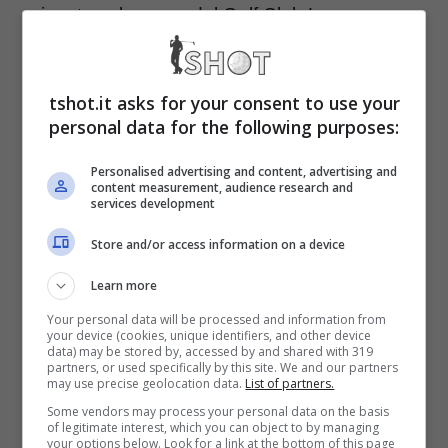
giocato sul campo del Golf Club Le
Rovedine. La giovanissima 23enne originaria
di Sarpsborg ha chiuso con un totale di 204
tshot.it asks for your consent to use your
colpi (68 67 69) esattamente come l’inglese
personal data for the following purposes:
Laura Davies (204 – 70 65 69).
Personalised advertising and content, advertising and
content measurement, audience research and
services development
Ma c’è di più, perchè la Davies aveva ormai
Store and/or access information on a device
la vittoria in tasca, ma la Skarpnord ha
Learn more
annullato i due colpi di distacco con un
Your personal data will be processed and information from
your device (cookies, unique identifiers, and other device
impensabile e splendido eagle. La svolta alla
data) may be stored by, accessed by and shared with 319
partners, or used specifically by this site. We and our partners
terza buca di spareggio quando l’inglese ha
may use precise geolocation data.
List of partners.
sparato negli alberi il drive, recuperando poi
Some vendors may process your personal data on the basis
of legitimate interest, which you can object to by managing
your options below. Look for a link at the bottom of this page
con un eccellente terzo colpo. Ma Marianne