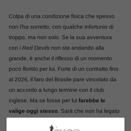
Colpa di una condizione fisica che spesso
non l’ha sorretto, con qualche infortunio di
troppo, ma non solo. Se la sua avventura
con i
Red Devils
non sta andando alla
grande, è anche il riflesso di un momento
poco florido per lui. Forte di un contratto fino
al 2026, il faro del Brasile pare vincolato da
un accordo a lungo termine con il club
inglese. Ma se fosse per lui
farebbe le
valige oggi stesso
. Sarà che non ha legato
con ten Hag, ma per ora si sono visti solo