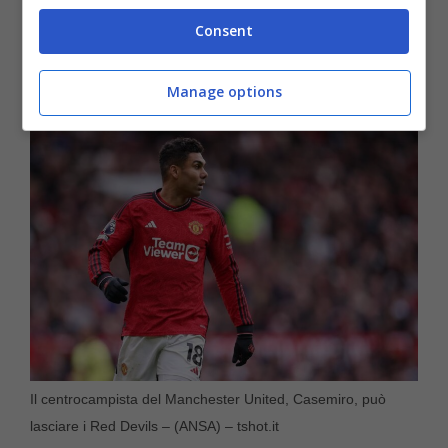
nuova sistemazione. Arrivano novità su dove
Consent
potrebbe andare, con una
clamorosa pista
che lo condurrebbe in serie A
.
Manage options
Il centrocampista del Manchester United, Casemiro, può
lasciare i Red Devils – (ANSA) – tshot.it