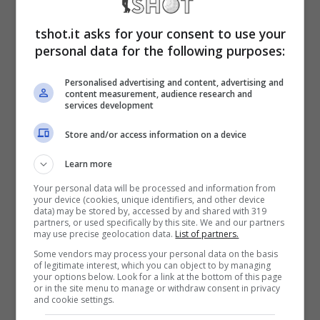
sprazzi del giocatore capace di
incantare in
maglia Real
.
tshot.it asks for your consent to use your
personal data for the following purposes:
Casemiro lascia il
Personalised advertising and content, advertising and
content measurement, audience research and
services development
Manchester United:
Store and/or access information on a device
possibile clamorosa pista
Learn more
in serie A
Your personal data will be processed and information from
your device (cookies, unique identifiers, and other device
data) may be stored by, accessed by and shared with 319
Il classe ’92 farà di tutto per lasciare il
partners, or used specifically by this site. We and our partners
may use precise geolocation data.
List of partners.
Manchester United, secondo alcune
Some vendors may process your personal data on the basis
of legitimate interest, which you can object to by managing
indiscrezioni di mercato le proposte non gli
your options below. Look for a link at the bottom of this page
or in the site menu to manage or withdraw consent in privacy
mancano e presto potrebbe trovarsi una
and cookie settings.