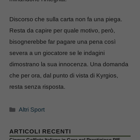
Discorso che sulla carta non fa una piega.
Resta da capire per quale motivo, però,
bisognerebbe far pagare una pena così
severa a un giocatore se le indagini
dimostrano la sua innocenza. Una domanda
che per ora, dal punto di vista di Kyrgios,
resta senza risposta.
Categorie
Altri Sport
ARTICOLI RECENTI
Cinque Golfiste Italiane in Gara nel Prestigioso PIF