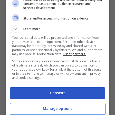
content measurement, audience research and
quando lo incontrerò nello spogliatoio
“, ha
services development
dichiarato senza mezzi termini Kyrgios ai
Store and/or access information on a device
microfoni di
ESPN
, parlando di Sinner. Cosa
Learn more
avrà voluto intendere con “
ospitale
“, però,
Your personal data will be processed and information from
your device (cookies, unique identifiers, and other device
non è chiaro. Quel che è certo è che la
data) may be stored by, accessed by and shared with 319
partners, or used specifically by this site. We and our partners
vicenda
Clostebol,
con la doppia positività
may use precise geolocation data.
List of partners.
Some vendors may process your personal data on the basis
riscontrata in Jannik nel periodo di
Indian
of legitimate interest, which you can object to by managing
your options below. Look for a link at the bottom of this page
Wells
, ha colpito profondamente il tennista
or in the site menu to manage or withdraw consent in privacy
and cookie settings.
australiano, decisamente poco diplomatico
nel giudizio di questa situazione.
Consent
Nonostante abbia più volte dichiarato di non
Manage options