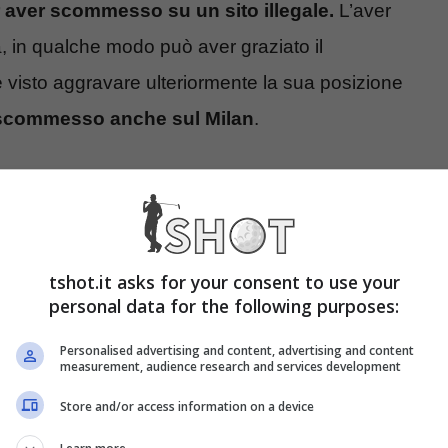
er aver scommesso su un sito illegale.
L’aver
tà, in qualche modo può aver graziato il
 visto aggravare ulteriormente la sua posizione
scommesso anche sul Milan
.
imane si è ipotizzato l’impossibile, sia lato
ni ha preso le distanze da tutto questo
conoscenza di queste azioni da parte del suo ex
tshot.it asks for your consent to use your
e
ha rotto il silenzio annunciando cosa ha in serbo
personal data for the following purposes:
 sulla quale il
Procuratore Chiné
ha fatto una
Personalised advertising and content, advertising and content
re assolutamente.
measurement, audience research and services development
Store and/or access information on a device
re dello Sport
,
il Procuratore Chiné si sente di