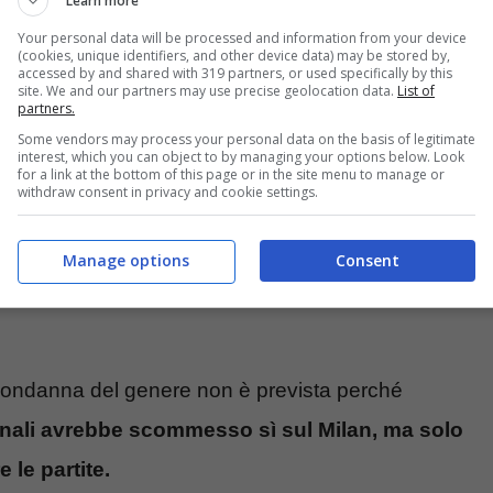
Learn more
n ci sarebbero gli elementi per una condanna di
Your personal data will be processed and information from your device
(cookies, unique identifiers, and other device data) may be stored by,
accessed by and shared with 319 partners, or used specifically by this
site. We and our partners may use precise geolocation data.
List of
partners.
 Tonali: ecco perché
Some vendors may process your personal data on the basis of legitimate
interest, which you can object to by managing your options below. Look
for a link at the bottom of this page or in the site menu to manage or
withdraw consent in privacy and cookie settings.
 per il caos scommesse che lo ha visto
 giorni, come anticipato, si è ipotizzato di tutto per
Manage options
Consent
rio che però il Procuratore Chiné si sente
a condanna del genere non è prevista perché
nali avrebbe scommesso sì sul Milan, ma solo
 le partite.