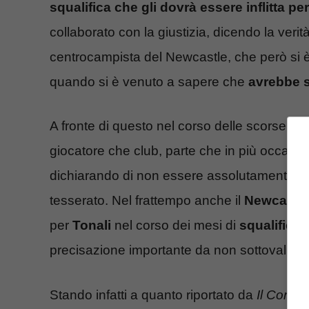
squalifica che gli dovrà essere inflitta p
collaborato con la giustizia, dicendo la veri
centrocampista del Newcastle, che però si è
quando si è venuto a sapere che
avrebbe 
A fronte di questo nel corso delle scorse sett
giocatore che club, parte che in più occasio
dichiarando di non essere assolutamente a 
tesserato. Nel frattempo anche il
Newcastl
per
Tonali
nel corso dei mesi di
squalifica
,
precisazione importante da non sottovaluta
Stando infatti a quanto riportato da
Il Corrie