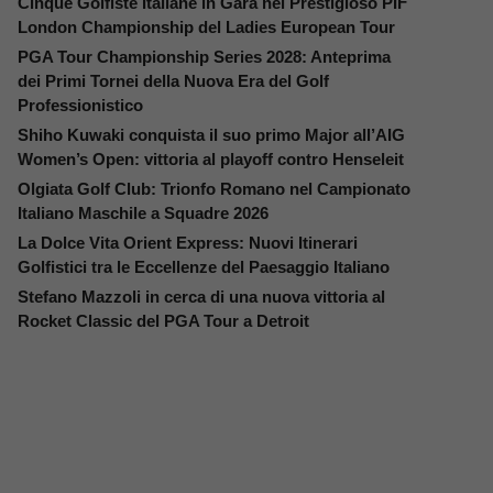
Cinque Golfiste Italiane in Gara nel Prestigioso PIF
London Championship del Ladies European Tour
PGA Tour Championship Series 2028: Anteprima
dei Primi Tornei della Nuova Era del Golf
Professionistico
Shiho Kuwaki conquista il suo primo Major all’AIG
Women’s Open: vittoria al playoff contro Henseleit
Olgiata Golf Club: Trionfo Romano nel Campionato
Italiano Maschile a Squadre 2026
La Dolce Vita Orient Express: Nuovi Itinerari
Golfistici tra le Eccellenze del Paesaggio Italiano
Stefano Mazzoli in cerca di una nuova vittoria al
Rocket Classic del PGA Tour a Detroit