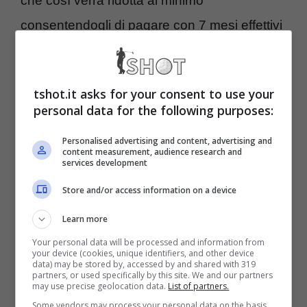
che così verrà ridotta al minimo
consentendogli di pagare con 7 mesi effettivi
di squalifica. Dunque anche per il giovane
italiano la stagione 2023/2024 è terminata in
tshot.it asks for your consent to use your
anticipo e per la Juventus il vuoto lasciato dai
personal data for the following purposes:
due rischia di essere incolmabile. Nel
Personalised advertising and content, advertising and
prossimo mercato di riparazione perciò a
content measurement, audience research and
services development
meno di stravolgimenti
nessun giocatore
Store and/or access information on a device
del reparto di centrocampo bianconero
Learn more
lascerà Torino
con il ds Giuntoli impegnato
Your personal data will be processed and information from
a trovare una soluzione dal mercato.
your device (cookies, unique identifiers, and other device
data) may be stored by, accessed by and shared with 319
partners, or used specifically by this site. We and our partners
may use precise geolocation data.
List of partners.
Fabio Miretti: il nuovo
Some vendors may process your personal data on the basis