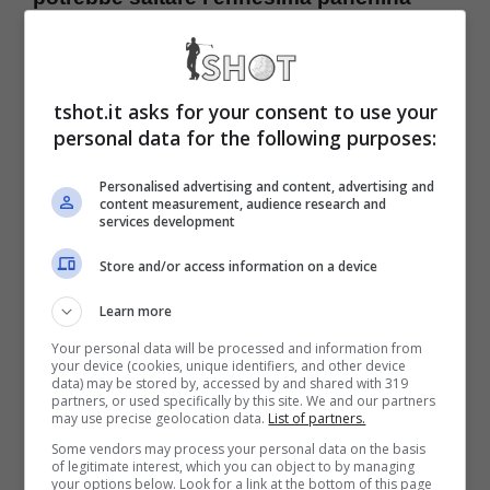
della stagione
qualora non venissero
accontentate le richieste del presidente.
tshot.it asks for your consent to use your
personal data for the following purposes:
Stando alle ultime notizie, infatti, a fronte del
rendimento altalenante che la squadra sta
Personalised advertising and content, advertising and
content measurement, audience research and
services development
avendo in campionato,
il numero uno del
club avrebbe chiesto all’allenatore di fargli
Store and/or access information on a device
togliere almeno una soddisfazione in
Learn more
Champions League raggiungendo dopo
Your personal data will be processed and information from
your device (cookies, unique identifiers, and other device
tanti anni i quarti di finale.
Considerata la
data) may be stored by, accessed by and shared with 319
partners, or used specifically by this site. We and our partners
may use precise geolocation data.
List of partners.
forza e l’esperienza dell’avversario in campo
Some vendors may process your personal data on the basis
internazionale, non solo continentale, servirà
of legitimate interest, which you can object to by managing
your options below. Look for a link at the bottom of this page