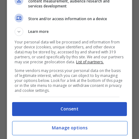
content measurement, audience research and
Vlahovic
e
Federico Chiesa
.
services development
Store and/or access information on a device
Entrambi hanno cominciato benissimo la
Learn more
nuova annata sportiva con indosso la maglia
Your personal data will be processed and information from
your device (cookies, unique identifiers, and other device
della società torinese. Chiesa, in particolare,
data) may be stored by, accessed by and shared with 319
partners, or used specifically by this site. We and our partners
sta crescendo parecchio pure in zona gol ed
may use precise geolocation data.
List of partners.
è stato uno dei pochissimi ad essersi salvato
Some vendors may process your personal data on the basis
of legitimate interest, which you can object to by managing
your options below. Look for a link at the bottom of this page
al Mapei Stadium. Ormai è un titolare
or in the site menu to manage or withdraw consent in privacy
and cookie settings.
indiscutibile per il tecnico livornese, il quale è
ben consapevole di avere tra le mani un
Consent
potenziale importante.
Manage options
Chiesa e il rinnovo con la