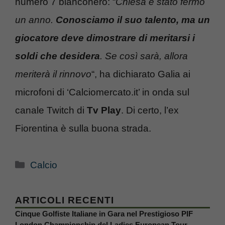
numero 7 bianconero: “
Chiesa è stato fermo
un anno.
Conosciamo il suo talento, ma un
giocatore deve dimostrare di meritarsi i
soldi che desidera
. Se così sarà, allora
meriterà il rinnovo
“, ha dichiarato Galia ai
microfoni di ‘Calciomercato.it’ in onda sul
canale Twitch di
Tv Play
. Di certo, l’ex
Fiorentina è sulla buona strada.
Categorie
Calcio
ARTICOLI RECENTI
Cinque Golfiste Italiane in Gara nel Prestigioso PIF
London Championship del Ladies European Tour