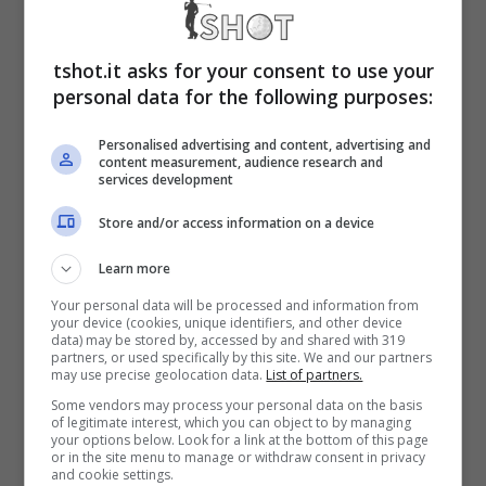
Fiorentina
anni fa e anche uno stipendio da
6 milioni
a stagione. Un colpo di scena che
tshot.it asks for your consent to use your
personal data for the following purposes:
nessuno si sarebbe mai immaginato.
Personalised advertising and content, advertising and
content measurement, audience research and
Calciomercato Juventus:
services development
Chiesa fatto fuori, la sua
Store and/or access information on a device
scelta
Learn more
Your personal data will be processed and information from
your device (cookies, unique identifiers, and other device
Perché nel nuovo progetto di
Thiago Motta
data) may be stored by, accessed by and shared with 319
partners, or used specifically by this site. We and our partners
may use precise geolocation data.
List of partners.
alla
Juve
il calciatore non ha nemmeno
Some vendors may process your personal data on the basis
avuto l’occasione di mettersi in mostra in
of legitimate interest, which you can object to by managing
your options below. Look for a link at the bottom of this page
qualche allenamento, che è subito stato
or in the site menu to manage or withdraw consent in privacy
and cookie settings.