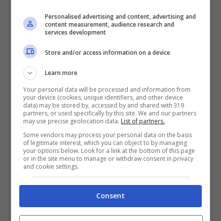
Il fuoriclasse dice basta:
Personalised advertising and content, advertising and
non giocherà più in
content measurement, audience research and
services development
nazionale
Store and/or access information on a device
Learn more
Stiamo parlando di
Miralem Pjanic
. Ex
Your personal data will be processed and information from
centrocampista di
Juventus
e
Roma
tra le
your device (cookies, unique identifiers, and other device
data) may be stored by, accessed by and shared with 319
altre, considerato tra i playmaker più forti del
partners, or used specifically by this site. We and our partners
may use precise geolocation data.
List of partners.
calcio moderno per le sue doti tecniche
Some vendors may process your personal data on the basis
of legitimate interest, which you can object to by managing
infinite e per l’intelligenza calcistica. Il classe
your options below. Look for a link at the bottom of this page
or in the site menu to manage or withdraw consent in privacy
’90 ha deciso di dire addio alla
Bosnia-
and cookie settings.
Herzegovina
, la sua nazionale
Consent
d’appartenenza.