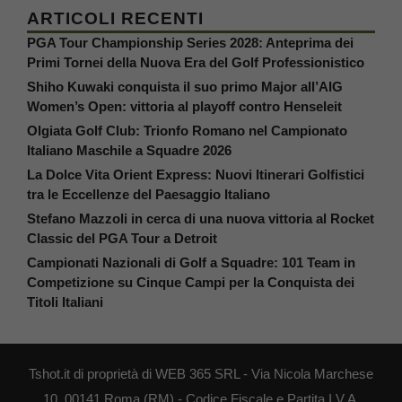
ARTICOLI RECENTI
PGA Tour Championship Series 2028: Anteprima dei
Primi Tornei della Nuova Era del Golf Professionistico
Shiho Kuwaki conquista il suo primo Major all’AIG
Women’s Open: vittoria al playoff contro Henseleit
Olgiata Golf Club: Trionfo Romano nel Campionato
Italiano Maschile a Squadre 2026
La Dolce Vita Orient Express: Nuovi Itinerari Golfistici
tra le Eccellenze del Paesaggio Italiano
Stefano Mazzoli in cerca di una nuova vittoria al Rocket
Classic del PGA Tour a Detroit
Campionati Nazionali di Golf a Squadre: 101 Team in
Competizione su Cinque Campi per la Conquista dei
Titoli Italiani
Tshot.it di proprietà di WEB 365 SRL - Via Nicola Marchese
10, 00141 Roma (RM) - Codice Fiscale e Partita I.V.A.