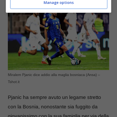
Manage options
Miralem Pjanic dice addio alla maglia bosniaca (Ansa) –
Tshot.it
Pjanic ha sempre avuto un legame stretto
con la Bosnia, nonostante sia fuggito da
giovanissimo con la sua famiglia per via della