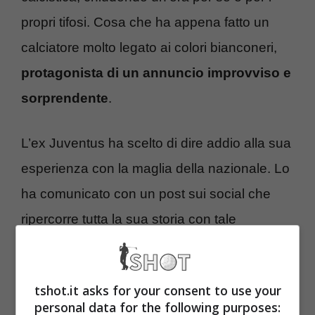
propri tifosi. Cosa che ha appena fatto un
calciatore molto legato ai colori bianconeri,
protagonista di un annuncio
improvviso e
sorprendente
.
L’ex Juventus ha scelto di dire addio alla sua
esperienza con la maglia della nazionale. Lo
ha comunicato con un post sui social che
ripercorre tutta la sua storia con tale
selezione, utilizzando parole decisamente
sentite e commoventi.
tshot.it asks for your consent to use your
personal data for the following purposes: