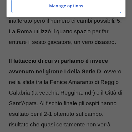
Manage options
quattro invece di tre. Il regolamento lascia
inalterato però il numero ci cambi possibili: 5.
La Roma utilizzò il quarto spazio per far
entrare il sesto giocatore, un vero disastro.
Il fattaccio di cui vi parliamo è invece
avvenuto nel girone I della Serie D
, ovvero
nella sfida tra la Fenice Amaranto di Reggio
Calabria (la vecchia Reggina, ndr) e il Città di
Sant’Agata. Al fischio finale gli ospiti hanno
esultato per il 2-1 ottenuto sul campo,
risultato che quasi certamente non verrà