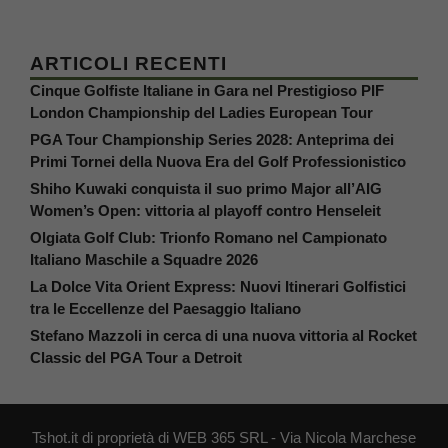
ARTICOLI RECENTI
Cinque Golfiste Italiane in Gara nel Prestigioso PIF
London Championship del Ladies European Tour
PGA Tour Championship Series 2028: Anteprima dei
Primi Tornei della Nuova Era del Golf Professionistico
Shiho Kuwaki conquista il suo primo Major all’AIG
Women’s Open: vittoria al playoff contro Henseleit
Olgiata Golf Club: Trionfo Romano nel Campionato
Italiano Maschile a Squadre 2026
La Dolce Vita Orient Express: Nuovi Itinerari Golfistici
tra le Eccellenze del Paesaggio Italiano
Stefano Mazzoli in cerca di una nuova vittoria al Rocket
Classic del PGA Tour a Detroit
Tshot.it di proprietà di WEB 365 SRL - Via Nicola Marchese