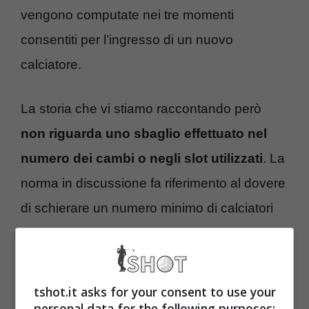
vengono computate nei tre momenti
consentiti per l’ingresso di un nuovo
calciatore.
La storia che vi stiamo raccontando però
non riguarda uno sbaglio effettuato nel
numero dei cambi o negli slot utilizzati
. La
norma in discussione fa riferimento al dovere
di schierare un numero minimo di calciatori
sotto una certa età.
Il Città Sant’Agata
tshot.it asks for your consent to use your
personal data for the following purposes: