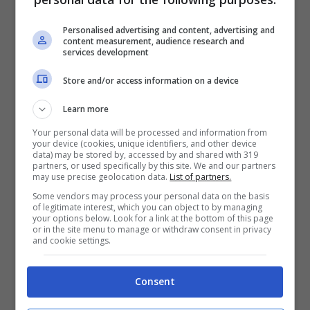
“dimentica” un under:
Personalised advertising and content, advertising and
Reggina verso il 3-0 a
content measurement, audience research and
services development
tavolino
Store and/or access information on a device
I precedenti di gare perse a tavolino per un
Learn more
Your personal data will be processed and information from
errore nelle sostituzioni non mancano, anche
your device (cookies, unique identifiers, and other device
data) may be stored by, accessed by and shared with 319
a livelli altissimi. Il 20 gennaio 2021, in Coppa
partners, or used specifically by this site. We and our partners
may use precise geolocation data.
List of partners.
Italia,
la Roma all’Olimpico venne eliminata
Some vendors may process your personal data on the basis
of legitimate interest, which you can object to by managing
4-2 dallo Spezia.
Anche in caso di successo
your options below. Look for a link at the bottom of this page
or in the site menu to manage or withdraw consent in privacy
però, i giallorossi avrebbero pagato caro
and cookie settings.
l’errore compiuto dal tecnico, Paulo Fonseca
Consent
e dai suoi collaboratori. Durante l’overtime
infatti, è consentito avere un altro slot, ovvero