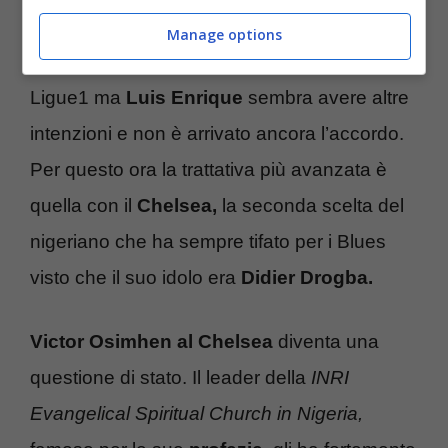
PSG
e vorrebbe trasferirsi di nuovo in
Manage options
Francia per giocare con il miglior club della
Ligue1 ma
Luis
Enrique
sembra avere altre
intenzioni e non è arrivato ancora l’accordo.
Per questo ora la trattativa più avanzata è
quella con il
Chelsea,
la seconda scelta del
nigeriano che ha sempre tifato per i Blues
visto che il suo idolo era
Didier Drogba.
Victor Osimhen al Chelsea
diventa una
questione di stato. Il leader della
INRI
Evangelical Spiritual Church in Nigeria,