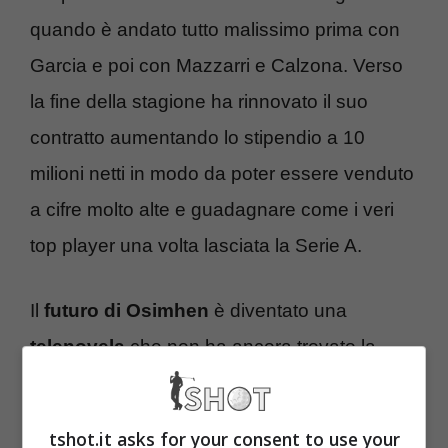
quando è andato tutto malissimo prima con
Garcia e poi con Mazzarri e Calzona. Verso
la fine della stagione ha rinnovato il suo
contratto aumentando lo stipendio a 10
milioni netti in modo da poter essere venduto
a cifre molto alte e guadagnare come i veri
top player una volta lasciata la Serie A.
Il
futuro di Osimhen
è diventato una
telenovela
che non ha ancora trovato la
parola fine. Intanto è stata avviata una
trattativa con il
Chelsea,
con un possibile
tshot.it asks for your consent to use your