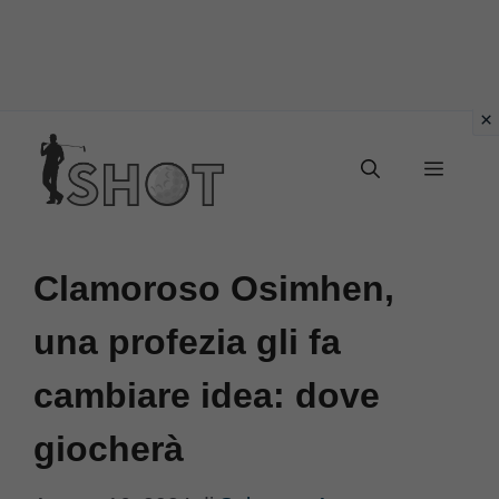
Vai
Menu
al
contenuto
Clamoroso Osimhen,
una profezia gli fa
cambiare idea: dove
giocherà