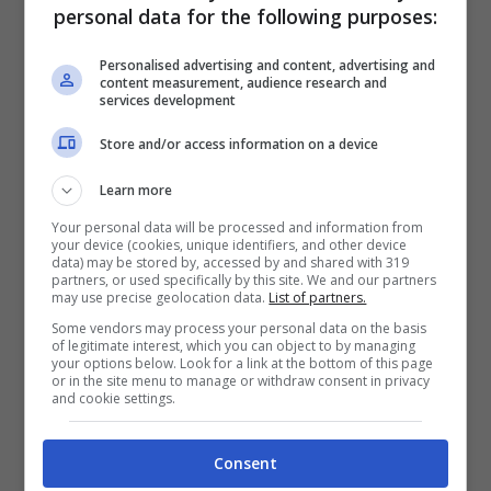
scambio con Lukaku più conguaglio
a
personal data for the following purposes:
favore degli azzurri.
Personalised advertising and content, advertising and
content measurement, audience research and
services development
Osimhen si sta convincendo della
Store and/or access information on a device
destinazione inglese ma ora
è arrivata una
Learn more
clamorosa profezia
che può fargli cambiare
Your personal data will be processed and information from
idea.
your device (cookies, unique identifiers, and other device
data) may be stored by, accessed by and shared with 319
partners, or used specifically by this site. We and our partners
may use precise geolocation data.
List of partners.
Osimhen al Chelsea? La
Some vendors may process your personal data on the basis
of legitimate interest, which you can object to by managing
profezia gli dice di non
your options below. Look for a link at the bottom of this page
or in the site menu to manage or withdraw consent in privacy
and cookie settings.
andare
Consent
Osimhen
ha un
accordo
di massima con il