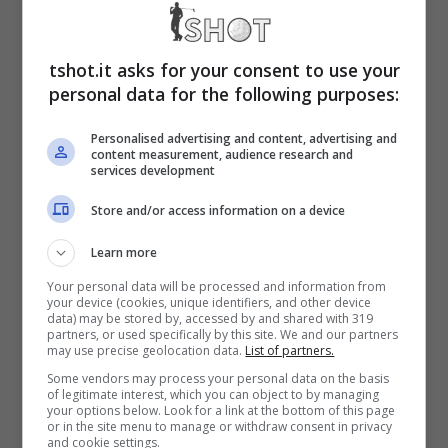
Il Bunker nel Golf, come
superare l’ostacolo
tshot.it asks for your consent to use your
personal data for the following purposes:
Il bunker è generalmente
riempito di sabbia
Personalised advertising and content, advertising and
content measurement, audience research and
o con materiali simili. Sabbia che deve
services development
essere rastrellata e livellata con costanza
Store and/or access information on a device
grazie a strumenti manuali e mezzi
Learn more
meccanici. Nel caso non sia più possibile
Your personal data will be processed and information from
your device (cookies, unique identifiers, and other device
procedere con queste operazioni, va
data) may be stored by, accessed by and shared with 319
partners, or used specifically by this site. We and our partners
sostituita, fattispecie quest’ultima che può
may use precise geolocation data.
List of partners.
verificarsi anche nel caso risulti
Some vendors may process your personal data on the basis
of legitimate interest, which you can object to by managing
your options below. Look for a link at the bottom of this page
eccessivamente impregnata dall’acqua
or in the site menu to manage or withdraw consent in privacy
and cookie settings.