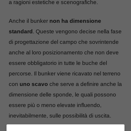
a ragioni estetiche e scenografiche.
Anche il bunker
non ha dimensione
standard
. Queste vengono decise nella fase
di progettazione del campo che sovrintende
anche al loro posizionamento che non deve
essere obbligatorio in tutte le buche del
percorse. Il bunker viene ricavato nel terreno
con
uno scavo
che serve a definire anche la
dimensione delle sponde, le quali possono
essere più o meno elevate influendo,
inevitabilmente, sulle possibilità di uscita.