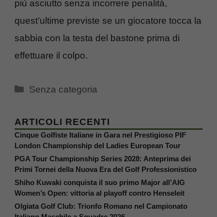
più asciutto senza incorrere penalità,
quest’ultime previste se un giocatore tocca la
sabbia con la testa del bastone prima di
effettuare il colpo.
Categorie
Senza categoria
ARTICOLI RECENTI
Cinque Golfiste Italiane in Gara nel Prestigioso PIF
London Championship del Ladies European Tour
PGA Tour Championship Series 2028: Anteprima dei
Primi Tornei della Nuova Era del Golf Professionistico
Shiho Kuwaki conquista il suo primo Major all’AIG
Women’s Open: vittoria al playoff contro Henseleit
Olgiata Golf Club: Trionfo Romano nel Campionato
Italiano Maschile a Squadre 2026