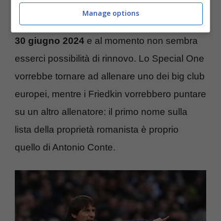
Manage options
Il contratto del tecnico portoghese
scade il
30 giugno 2024
e al momento non sembra
esserci possibilità di rinnovo. Lo Special One
vorrebbe tornare ad allenare uno dei big club
europei, mentre i Friedkin vorrebbero puntare
su un altro allenatore: il primo nome sulla
lista della proprietà romanista è proprio
quello di Antonio Conte.