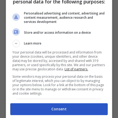
personal data for the following purposes:
Se ne può riparlare in estate, anche se
Personalised advertising and content, advertising and
l’impressione è che l’ex allenatore, tra le
content measurement, audience research and
services development
altre, di Inter e Chelsea
sia molto più in
Store and/or access information on a device
contatto con la Roma che con il Napoli.
Lo
sostiene anche il sito spagnolo
Learn more
Todofichajes.com, che parla di un addio di
Your personal data will be processed and information from
your device (cookies, unique identifiers, and other device
data) may be stored by, accessed by and shared with 319
Mourinho alla Roma ormai praticamente
partners, or used specifically by this site. We and our partners
may use precise geolocation data.
List of partners.
inevitabile.
Some vendors may process your personal data on the basis
of legitimate interest, which you can object to by managing
your options below. Look for a link at the bottom of this page
Conte d’accordo con la
or in the site menu to manage or withdraw consent in privacy
and cookie settings.
Roma: sarà il successore di
Consent
Mou