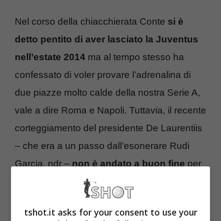
Nel corso della chiacchierata Conte
si è
detto pentito di aver lasciato la Juventus
nell’estate 2014
ma al tempo stesso ha
confessato di voler provare l’adrenalina di
due piazze molto calde della nostra Serie A,
vale a dire Roma e Napoli. Tuttavia, il recente
corteggiamento del presidente De Laurentiis
– che era a un passo dall’esonerare Rudi
Garcia, ndr –
non è andato a buon fine
per
la volontà di Conte di dedicarsi, almeno per
ora, alla sua famiglia.
tshot.it asks for your consent to use your